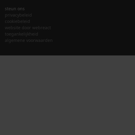
steun ons
privacybeleid
cookiebeleid
website door webreact
toegankelijkheid
algemene voorwaarden