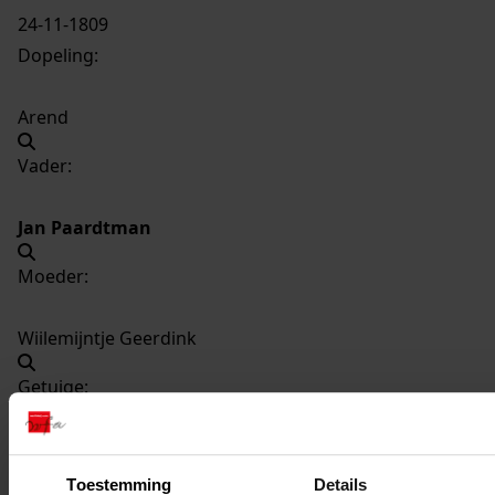
24-11-1809
Dopeling:
Arend
Vader:
Jan Paardtman
Moeder:
Wiilemijntje Geerdink
Getuige:
Willemijntje Geerdink
Toestemming
Details