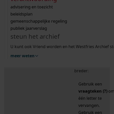
zoektips
Wij helpen u op weg met een aantal zoektips.
bekijk ons geschiedenislokaal
vergunningen
bouwvergunningen
advisering en toezicht
bekijk alle zoektips
beeld en geluid
omgevingsvergunningen
beleidsplan
uitleg nodig?
gemeenschappelijke regeling
publiek jaarverslag
Mijn Studiezaal (inloggen)
Wij helpen u op weg met een aantal zoektips.
steun het archief
bekijk alle zoektips
Door leestekens in
U kunt ook Vriend worden en het Westfries Archief s
uw zoekopdracht te
meer weten
gebruiken, zoekt u
specifieker of juist
breder:
Gebruik een
vraagteken (?)
o
één letter te
vervangen.
Gebruik een