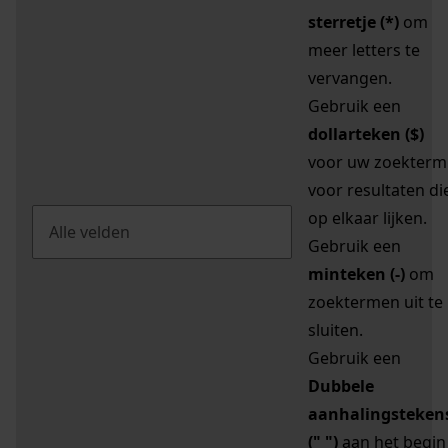
sterretje (*)
om
meer letters te
vervangen.
Gebruik een
dollarteken ($)
voor uw zoekterm
voor resultaten di
op elkaar lijken.
Gebruik een
minteken (-)
om
zoektermen uit te
sluiten.
Gebruik een
Dubbele
aanhalingsteken
(" ")
aan het begin