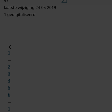
Ga
laatste wijziging 24-05-2019
1 gedigitaliseerd
1
...
2
3
4
5
6
...
1