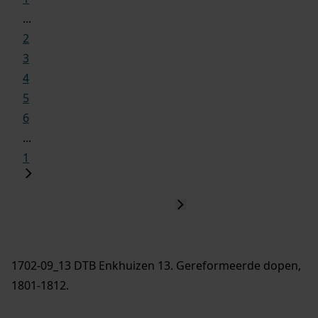
...
2
3
4
5
6
...
1
1702-09_13 DTB Enkhuizen 13. Gereformeerde dopen,
1801-1812.