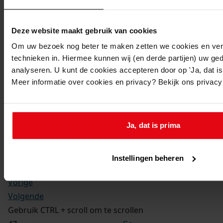
Kerkelijke gezindte:
Hervormd
Toegangsnummer
:
Deze website maakt gebruik van cookies
1702-09 Doop-, trouw- en begraafboeken Enkhuizen,
Om uw bezoek nog beter te maken zetten we cookies en verg
1581-1910
technieken in. Hiermee kunnen wij (en derde partijen) uw ge
Inventarisnummer
:
analyseren. U kunt de cookies accepteren door op 'Ja, dat is 
Meer informatie over cookies en privacy? Bekijk ons privac
13
Folio:
177.
Status:
Ja, dat is prima
Dit bestand is nog niet gecontroleerd op volledigheid
en juistheid
Instellingen beheren
Vorige
Volgende
Gebruik CTRL + scroll om te scrollen