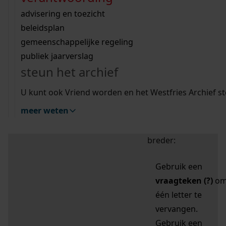
zoektips
Wij helpen u op weg met een aantal zoektips.
bekijk ons geschiedenislokaal
vergunningen
bouwvergunningen
advisering en toezicht
bekijk alle zoektips
beeld en geluid
omgevingsvergunningen
beleidsplan
uitleg nodig?
gemeenschappelijke regeling
publiek jaarverslag
Mijn Studiezaal (inloggen)
Wij helpen u op weg met een aantal zoektips.
steun het archief
bekijk alle zoektips
Door leestekens in
U kunt ook Vriend worden en het Westfries Archief s
uw zoekopdracht te
meer weten
gebruiken, zoekt u
specifieker of juist
breder:
Gebruik een
vraagteken (?)
o
één letter te
vervangen.
Gebruik een