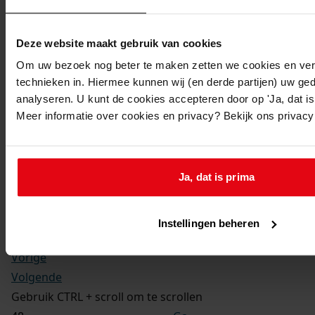
Kerkelijke gezindte:
Hervormd
Toegangsnummer
:
Deze website maakt gebruik van cookies
1702-09 Doop-, trouw- en begraafboeken Enkhuizen,
Om uw bezoek nog beter te maken zetten we cookies en verg
1581-1910
technieken in. Hiermee kunnen wij (en derde partijen) uw ge
Inventarisnummer
:
analyseren. U kunt de cookies accepteren door op 'Ja, dat is 
Meer informatie over cookies en privacy? Bekijk ons privac
13
Folio:
181.
Status:
Ja, dat is prima
Dit bestand is nog niet gecontroleerd op volledigheid
en juistheid
Instellingen beheren
Vorige
Volgende
Gebruik CTRL + scroll om te scrollen