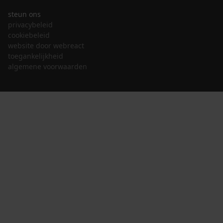
steun ons
privacybeleid
cookiebeleid
website door webreact
toegankelijkheid
algemene voorwaarden