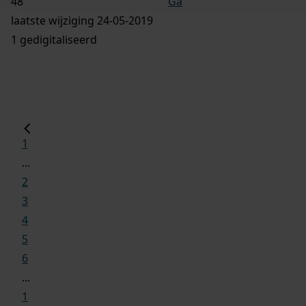
Ga
laatste wijziging 24-05-2019
1 gedigitaliseerd
1
...
2
3
4
5
6
...
1