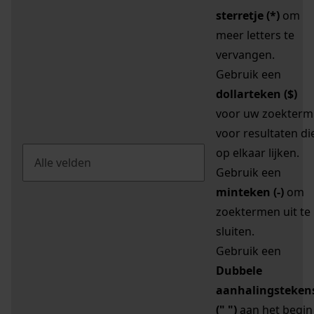
sterretje (*)
om
meer letters te
vervangen.
Gebruik een
dollarteken ($)
voor uw zoekterm
voor resultaten di
op elkaar lijken.
Gebruik een
minteken (-)
om
zoektermen uit te
sluiten.
Gebruik een
Dubbele
aanhalingsteken
(" ")
aan het begin