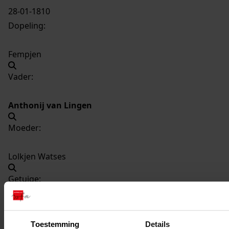
28-01-1810
Dopeling:
Fempjen
Vader:
Anthonij van Lingen
Moeder:
Lolkjen Watses
Getuige:
Lolkjen Watses
Toestemming
Details