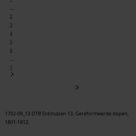
...
2
3
4
5
6
...
1
1702-09_13 DTB Enkhuizen 13. Gereformeerde dopen,
1801-1812.