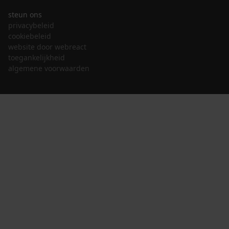
steun ons
privacybeleid
cookiebeleid
website door webreact
toegankelijkheid
algemene voorwaarden