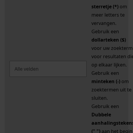
sterretje (*)
om
meer letters te
vervangen.
Gebruik een
dollarteken ($)
voor uw zoekterm
voor resultaten di
op elkaar lijken.
Gebruik een
minteken (-)
om
zoektermen uit te
sluiten.
Gebruik een
Dubbele
aanhalingsteken
(" ")
aan het begin