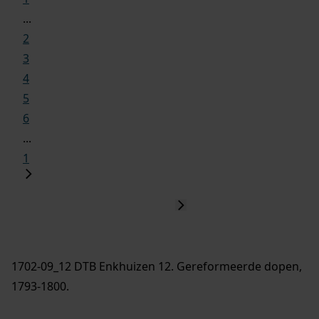
...
2
3
4
5
6
...
1
1702-09_12 DTB Enkhuizen 12. Gereformeerde dopen,
1793-1800.