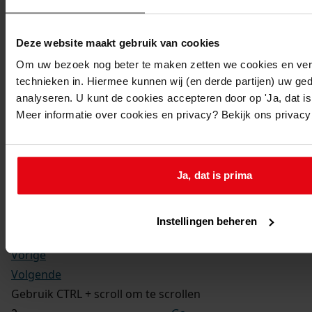
Kerkelijke gezindte:
Hervormd
Toegangsnummer
:
Deze website maakt gebruik van cookies
1702-09 Doop-, trouw- en begraafboeken Enkhuizen,
Om uw bezoek nog beter te maken zetten we cookies en verg
1581-1910
technieken in. Hiermee kunnen wij (en derde partijen) uw ge
Inventarisnummer
:
analyseren. U kunt de cookies accepteren door op 'Ja, dat is 
Meer informatie over cookies en privacy? Bekijk ons privac
12
Folio:
2.
Status:
Ja, dat is prima
Dit bestand is nog niet gecontroleerd op volledigheid
en juistheid
Instellingen beheren
Vorige
Volgende
Gebruik CTRL + scroll om te scrollen