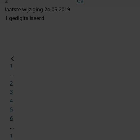
Ga
laatste wijziging 24-05-2019
1 gedigitaliseerd
1
...
2
3
4
5
6
...
1