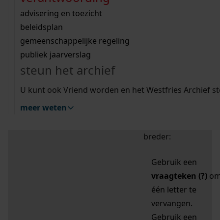
zoektips
Wij helpen u op weg met een aantal zoektips.
bekijk ons geschiedenislokaal
vergunningen
bouwvergunningen
advisering en toezicht
bekijk alle zoektips
beeld en geluid
omgevingsvergunningen
beleidsplan
uitleg nodig?
gemeenschappelijke regeling
publiek jaarverslag
Mijn Studiezaal (inloggen)
Wij helpen u op weg met een aantal zoektips.
steun het archief
bekijk alle zoektips
Door leestekens in
U kunt ook Vriend worden en het Westfries Archief s
uw zoekopdracht te
meer weten
gebruiken, zoekt u
specifieker of juist
breder:
Gebruik een
vraagteken (?)
o
één letter te
vervangen.
Gebruik een