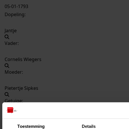
05-01-1793
Dopeling:
Jantje
Vader:
Cornelis Wiegers
Moeder:
Pietertje Sipkes
Getuige:
Gerritje Vos
Toestemming
Details