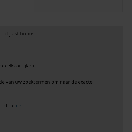
 of juist breder:
p elkaar lijken.
nde van uw zoektermen om naar de exacte
vindt u
hier
.