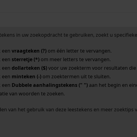
tekens in uw zoekopdracht te gebruiken, zoekt u specifieker
k een
vraagteken (?)
om één letter te vervangen.
k een
sterretje (*)
om meer letters te vervangen.
k een
dollarteken ($)
voor uw zoekterm voor resultaten die o
k een
minteken (-)
om zoektermen uit te sluiten.
k een
Dubbele aanhalingstekens (" ")
aan het begin en ei
tie van woorden te zoeken.
en van het gebruik van deze leestekens en meer zoektips 