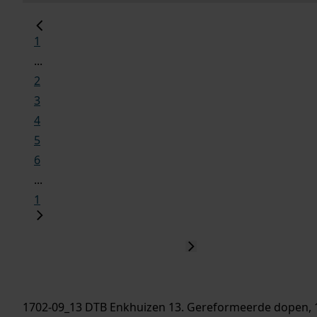
1
...
2
3
4
5
6
...
1
1702-09_13 DTB Enkhuizen 13. Gereformeerde dopen, 