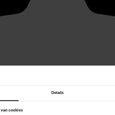
Details
 van cookies