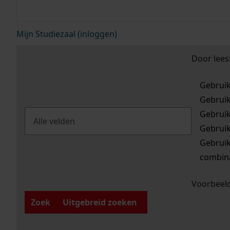
Mijn Studiezaal (inloggen)
Door lees
Gebrui
Gebrui
Gebrui
Gebrui
Gebrui
combina
Voorbeeld
Zoek
Uitgebreid zoeken