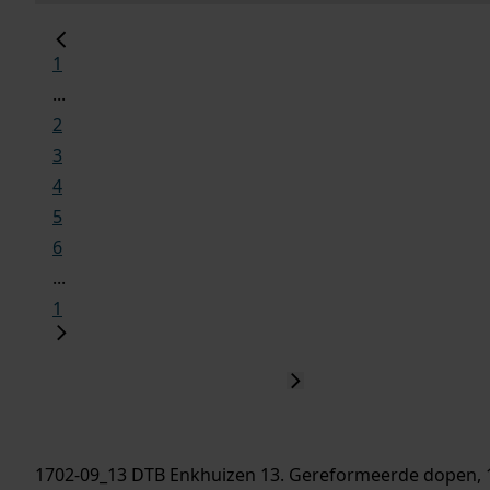
1
...
2
3
4
5
6
...
1
1702-09_13 DTB Enkhuizen 13. Gereformeerde dopen, 