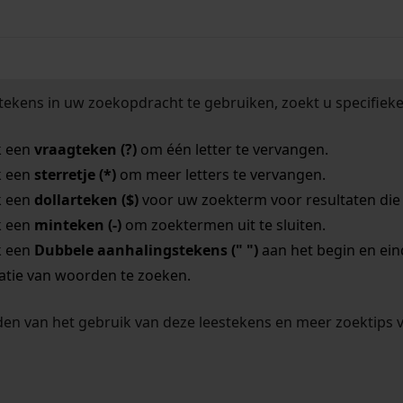
tekens in uw zoekopdracht te gebruiken, zoekt u specifieker
k een
vraagteken (?)
om één letter te vervangen.
k een
sterretje (*)
om meer letters te vervangen.
k een
dollarteken ($)
voor uw zoekterm voor resultaten die o
k een
minteken (-)
om zoektermen uit te sluiten.
k een
Dubbele aanhalingstekens (" ")
aan het begin en ei
tie van woorden te zoeken.
en van het gebruik van deze leestekens en meer zoektips 