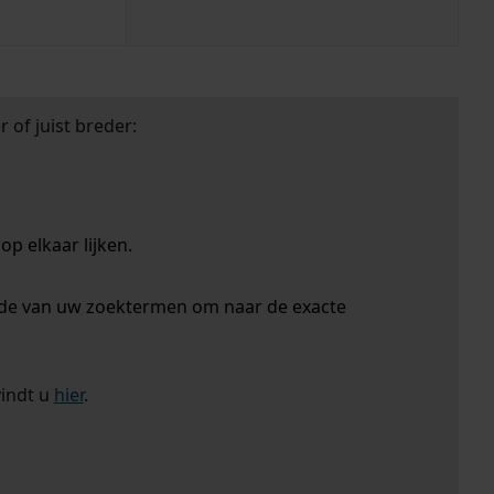
 of juist breder:
p elkaar lijken.
nde van uw zoektermen om naar de exacte
vindt u
hier
.