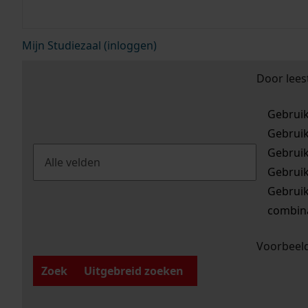
Mijn Studiezaal (inloggen)
Door lees
Gebrui
Gebrui
Gebrui
Gebrui
Gebrui
combina
Voorbeeld
Zoek
Uitgebreid zoeken