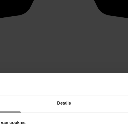
Details
 van cookies