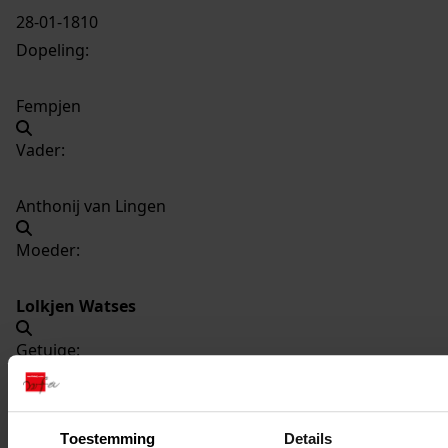
28-01-1810
Dopeling:
Fempjen
Vader:
Anthonij van Lingen
Moeder:
Lolkjen Watses
Getuige:
Lolkjen Watses
Toestemming
Details