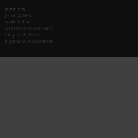
steun ons
privacybeleid
cookiebeleid
website door webreact
toegankelijkheid
algemene voorwaarden