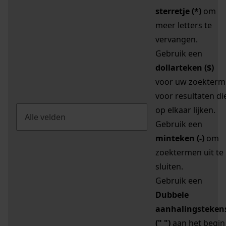
sterretje (*)
om
meer letters te
vervangen.
Gebruik een
dollarteken ($)
voor uw zoekterm
voor resultaten di
op elkaar lijken.
Gebruik een
minteken (-)
om
zoektermen uit te
sluiten.
Gebruik een
Dubbele
aanhalingsteken
(" ")
aan het begin