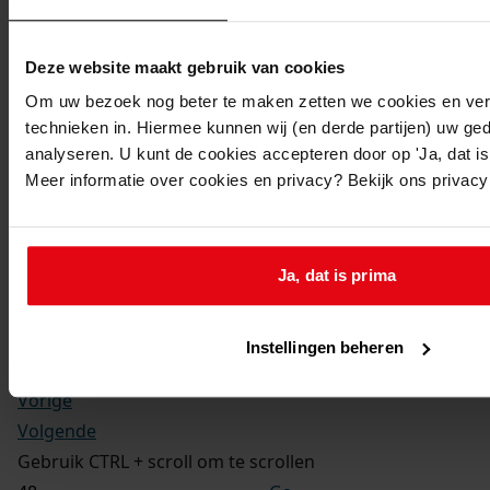
Kerkelijke gezindte:
Hervormd
Toegangsnummer
:
Deze website maakt gebruik van cookies
1702-09 Doop-, trouw- en begraafboeken Enkhuizen,
Om uw bezoek nog beter te maken zetten we cookies en verg
1581-1910
technieken in. Hiermee kunnen wij (en derde partijen) uw ge
Inventarisnummer
:
analyseren. U kunt de cookies accepteren door op 'Ja, dat is 
Meer informatie over cookies en privacy? Bekijk ons privac
13
Folio:
181.
Status:
Ja, dat is prima
Dit bestand is nog niet gecontroleerd op volledigheid
en juistheid
Instellingen beheren
Vorige
Volgende
Gebruik CTRL + scroll om te scrollen