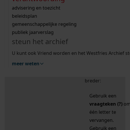
zoektips
Wij helpen u op weg met een aantal zoektips.
bekijk ons geschiedenislokaal
vergunningen
bouwvergunningen
advisering en toezicht
bekijk alle zoektips
beeld en geluid
omgevingsvergunningen
beleidsplan
uitleg nodig?
gemeenschappelijke regeling
publiek jaarverslag
Mijn Studiezaal (inloggen)
Wij helpen u op weg met een aantal zoektips.
steun het archief
bekijk alle zoektips
Door leestekens in
U kunt ook Vriend worden en het Westfries Archief s
uw zoekopdracht te
meer weten
gebruiken, zoekt u
specifieker of juist
breder:
Gebruik een
vraagteken (?)
o
één letter te
vervangen.
Gebruik een