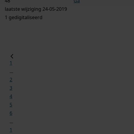
Ga
laatste wijziging 24-05-2019
1 gedigitaliseerd
1
...
2
3
4
5
6
...
1