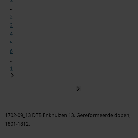
...
2
3
4
5
6
...
1
1702-09_13 DTB Enkhuizen 13. Gereformeerde dopen,
1801-1812.