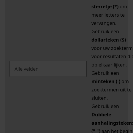
sterretje (*)
om
meer letters te
vervangen.
Gebruik een
dollarteken ($)
voor uw zoekterm
voor resultaten di
op elkaar lijken.
Gebruik een
minteken (-)
om
zoektermen uit te
sluiten.
Gebruik een
Dubbele
aanhalingsteken
(" ")
aan het begin