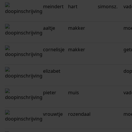
meindert
hart
simonsz.
vad
aaltje
makker
mo
cornelisje
makker
get
elizabet
dop
pieter
muis
vad
vrouwtje
rozendaal
mo