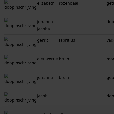
elizabeth
rozendaal
get
johanna
dop
jacoba
gerrit
fabritius
vad
dieuwertje
bruin
mo
johanna
bruin
get
jacob
dop