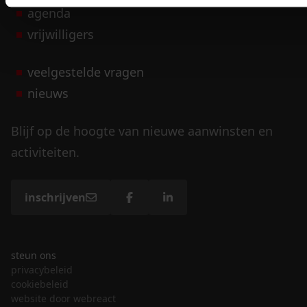
agenda
vrijwilligers
veelgestelde vragen
nieuws
Blijf op de hoogte van nieuwe aanwinsten en
activiteiten.
inschrijven
steun ons
privacybeleid
cookiebeleid
website door webreact