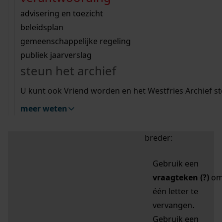
zoektips
Wij helpen u op weg met een aantal zoektips.
bekijk ons geschiedenislokaal
vergunningen
bouwvergunningen
advisering en toezicht
bekijk alle zoektips
beeld en geluid
omgevingsvergunningen
beleidsplan
uitleg nodig?
gemeenschappelijke regeling
publiek jaarverslag
Mijn Studiezaal (inloggen)
Wij helpen u op weg met een aantal zoektips.
steun het archief
bekijk alle zoektips
Door leestekens in
U kunt ook Vriend worden en het Westfries Archief s
uw zoekopdracht te
meer weten
gebruiken, zoekt u
specifieker of juist
breder:
Gebruik een
vraagteken (?)
o
één letter te
vervangen.
Gebruik een