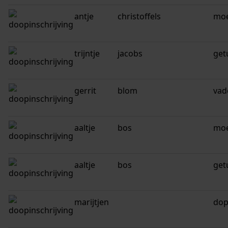
antje
christoffels
mo
trijntje
jacobs
get
gerrit
blom
vad
aaltje
bos
mo
aaltje
bos
get
marijtjen
dop