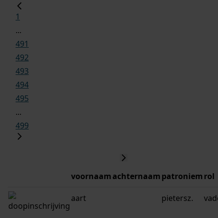
1
...
491
492
493
494
495
...
499
voornaam
achternaam
patroniem
rol
aart
pietersz.
vad