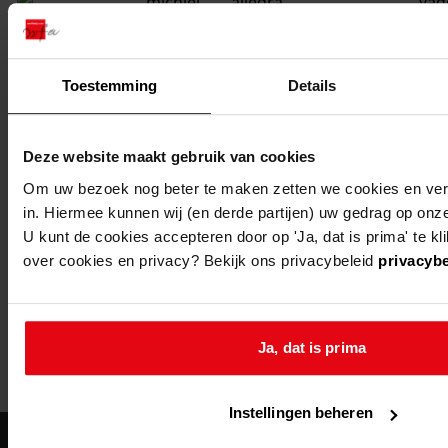
michiel
allegra
vad
Toestemming
Details
1
...
Deze website maakt gebruik van cookies
491
492
Om uw bezoek nog beter te maken zetten we cookies en verg
in. Hiermee kunnen wij (en derde partijen) uw gedrag op onz
493
U kunt de cookies accepteren door op 'Ja, dat is prima' te kl
494
over cookies en privacy? Bekijk ons privacybeleid
privacybe
495
...
499
Ja, dat is prima
Meer
Instellingen beheren