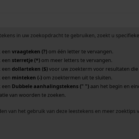
tekens in uw zoekopdracht te gebruiken, zoekt u specifieker
k een
vraagteken (?)
om één letter te vervangen.
k een
sterretje (*)
om meer letters te vervangen.
k een
dollarteken ($)
voor uw zoekterm voor resultaten die o
k een
minteken (-)
om zoektermen uit te sluiten.
k een
Dubbele aanhalingstekens (" ")
aan het begin en ei
tie van woorden te zoeken.
en van het gebruik van deze leestekens en meer zoektips 