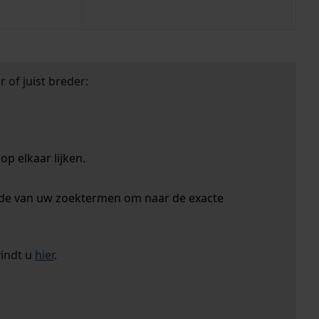
 of juist breder:
p elkaar lijken.
nde van uw zoektermen om naar de exacte
vindt u
hier
.