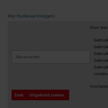
Mijn Studiezaal (inloggen)
Door lees
Gebrui
Gebrui
Gebrui
Gebrui
Gebrui
combina
Voorbeeld
Zoek
Uitgebreid zoeken