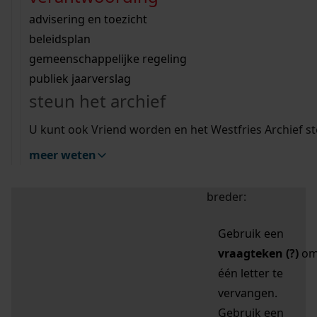
zoektips
Wij helpen u op weg met een aantal zoektips.
bekijk ons geschiedenislokaal
vergunningen
bouwvergunningen
advisering en toezicht
bekijk alle zoektips
beeld en geluid
omgevingsvergunningen
beleidsplan
uitleg nodig?
gemeenschappelijke regeling
publiek jaarverslag
Mijn Studiezaal (inloggen)
Wij helpen u op weg met een aantal zoektips.
steun het archief
bekijk alle zoektips
Door leestekens in
U kunt ook Vriend worden en het Westfries Archief s
uw zoekopdracht te
meer weten
gebruiken, zoekt u
specifieker of juist
breder:
Gebruik een
vraagteken (?)
o
één letter te
vervangen.
Gebruik een