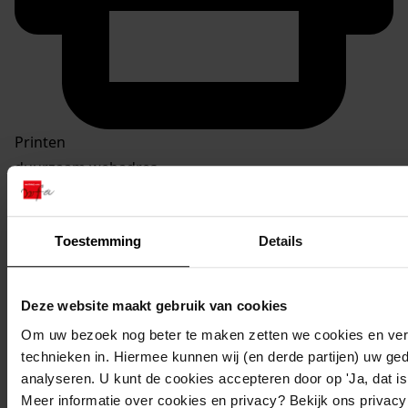
Printen
duurzaam webadres
Toestemming
Details
Algemeene geschiedenis ten dienste van scholen en
Deze website maakt gebruik van cookies
huisselijk onderwijs / H Pol. - Amsterdam : Müller, 1841
Om uw bezoek nog beter te maken zetten we cookies en verg
Titel:
technieken in. Hiermee kunnen wij (en derde partijen) uw ge
Algemeene geschiedenis ten dienste van scholen en
analyseren. U kunt de cookies accepteren door op 'Ja, dat is 
Meer informatie over cookies en privacy? Bekijk ons privac
huisselijk onderwijs