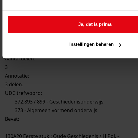
Auteur:
H Pol
Uitgave:
Ja, dat is prima
Amsterdam : Müller
Jaar van uitgave:
Instellingen beheren
1841
Aantal delen:
3
Annotatie:
3 delen.
UDC trefwoord:
372.893 / 899 - Geschiedenisonderwijs
373 - Algemeen vormend onderwijs
Bevat:
130A20 Eerste stuk : Oude Geschiedenis / H Pol. -