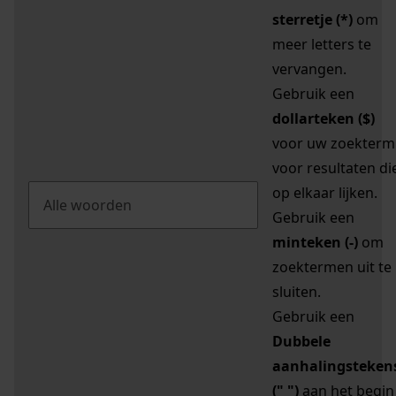
sterretje (*)
om
meer letters te
vervangen.
Gebruik een
dollarteken ($)
voor uw zoekterm
voor resultaten di
op elkaar lijken.
Gebruik een
minteken (-)
om
zoektermen uit te
sluiten.
Gebruik een
Dubbele
aanhalingsteken
(" ")
aan het begin