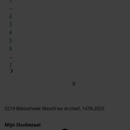
...
2
3
4
5
6
...
1
0219 Bibliotheek Westfries Archief, 1478-2025
Mijn Studiezaal