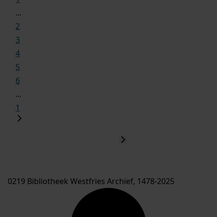
...
2
3
4
5
6
...
1
0219 Bibliotheek Westfries Archief, 1478-2025