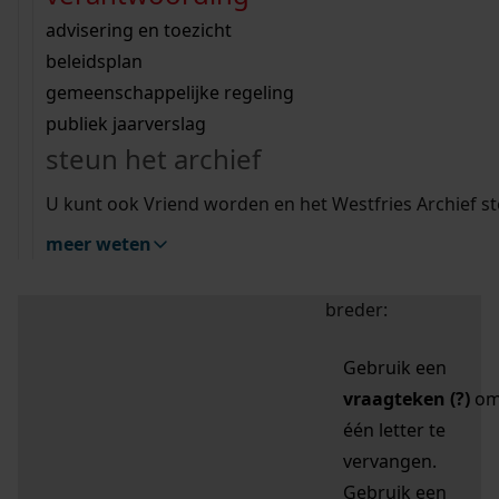
zoektips
Wij helpen u op weg met een aantal zoektips.
bekijk ons geschiedenislokaal
vergunningen
bouwvergunningen
advisering en toezicht
bekijk alle zoektips
beeld en geluid
omgevingsvergunningen
beleidsplan
uitleg nodig?
gemeenschappelijke regeling
publiek jaarverslag
Mijn Studiezaal (inloggen)
Wij helpen u op weg met een aantal zoektips.
steun het archief
bekijk alle zoektips
Door leestekens in
U kunt ook Vriend worden en het Westfries Archief s
uw zoekopdracht te
meer weten
gebruiken, zoekt u
specifieker of juist
breder:
Gebruik een
vraagteken (?)
o
één letter te
vervangen.
Gebruik een