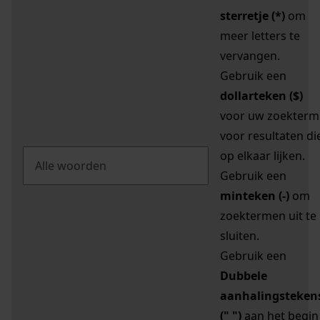
sterretje (*)
om
meer letters te
vervangen.
Gebruik een
dollarteken ($)
voor uw zoekterm
voor resultaten di
op elkaar lijken.
Gebruik een
minteken (-)
om
zoektermen uit te
sluiten.
Gebruik een
Dubbele
aanhalingsteken
(" ")
aan het begin