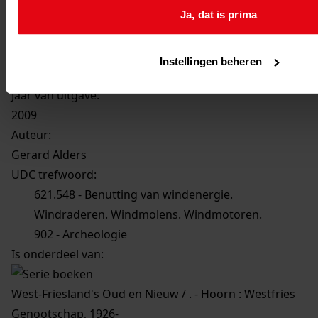
Windmolenarcheologie aan de Oosterdijk te
Ja, dat is prima
Medemblik
Serienaam:
Instellingen beheren
Jaarboek 76 (2009)
Jaar van uitgave:
2009
Auteur:
Gerard Alders
UDC trefwoord:
621.548 - Benutting van windenergie.
Windraderen. Windmolens. Windmotoren.
902 - Archeologie
Is onderdeel van:
West-Friesland's Oud en Nieuw / . - Hoorn : Westfries
Genootschap, 1926-