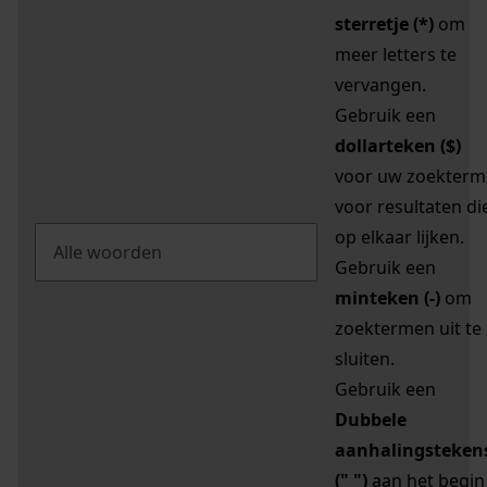
sterretje (*)
om
meer letters te
vervangen.
Gebruik een
dollarteken ($)
voor uw zoekterm
voor resultaten di
op elkaar lijken.
Gebruik een
minteken (-)
om
zoektermen uit te
sluiten.
Gebruik een
Dubbele
aanhalingsteken
(" ")
aan het begin