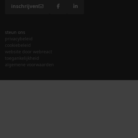
inschrijven
steun ons
privacybeleid
cookiebeleid
website door webreact
toegankelijkheid
algemene voorwaarden