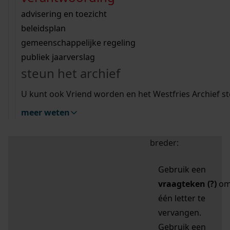
zoektips
Wij helpen u op weg met een aantal zoektips.
bekijk ons geschiedenislokaal
vergunningen
bouwvergunningen
advisering en toezicht
bekijk alle zoektips
beeld en geluid
omgevingsvergunningen
beleidsplan
uitleg nodig?
gemeenschappelijke regeling
publiek jaarverslag
Mijn Studiezaal (inloggen)
Wij helpen u op weg met een aantal zoektips.
steun het archief
bekijk alle zoektips
Door leestekens in
U kunt ook Vriend worden en het Westfries Archief s
uw zoekopdracht te
meer weten
gebruiken, zoekt u
specifieker of juist
breder:
Gebruik een
vraagteken (?)
o
één letter te
vervangen.
Gebruik een