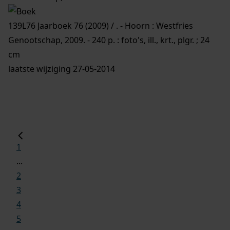
139L76 Jaarboek 76 (2009) / . - Hoorn : Westfries
Genootschap, 2009. - 240 p. : foto's, ill., krt., plgr. ; 24
cm
laatste wijziging 27-05-2014
1
...
2
3
4
5