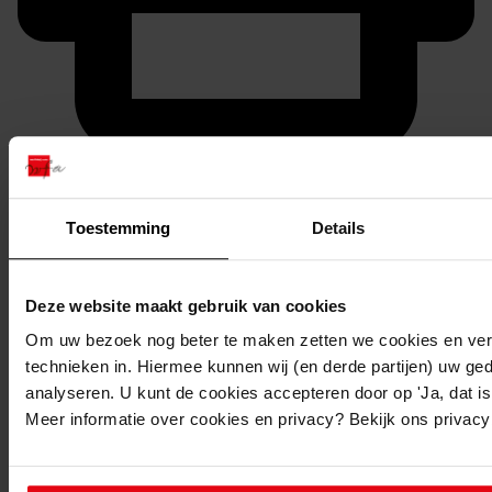
Printen
duurzaam webadres
Toestemming
Details
Deze website maakt gebruik van cookies
Om uw bezoek nog beter te maken zetten we cookies en verg
Windmolenarcheologie aan de Oosterdijk te
technieken in. Hiermee kunnen wij (en derde partijen) uw ge
Medemblik / Gerard Alders. - West-Friesland's Oud en
analyseren. U kunt de cookies accepteren door op 'Ja, dat is 
Meer informatie over cookies en privacy? Bekijk ons privac
Nieuw; deelnr. 76, jrg. 76(2009), p. p.83-98. - ill., foto's,
krt.
Titel: