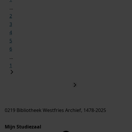
...
2
3
4
5
6
...
1
0219 Bibliotheek Westfries Archief, 1478-2025
Mijn Studiezaal