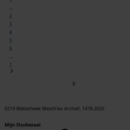
...
2
3
4
5
6
...
1
0219 Bibliotheek Westfries Archief, 1478-2025
Mijn Studiezaal