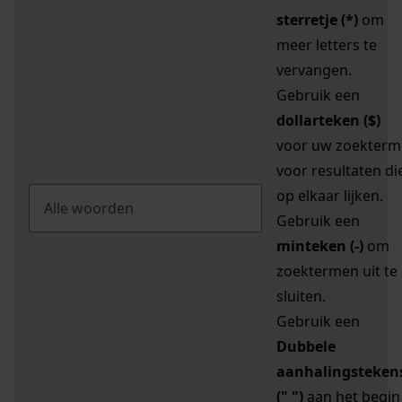
sterretje (*)
om
meer letters te
vervangen.
Gebruik een
dollarteken ($)
voor uw zoekterm
voor resultaten di
op elkaar lijken.
Gebruik een
minteken (-)
om
zoektermen uit te
sluiten.
Gebruik een
Dubbele
aanhalingsteken
(" ")
aan het begin