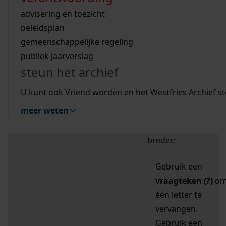
zoektips
Wij helpen u op weg met een aantal zoektips.
bekijk ons geschiedenislokaal
vergunningen
bouwvergunningen
advisering en toezicht
bekijk alle zoektips
beeld en geluid
omgevingsvergunningen
beleidsplan
uitleg nodig?
gemeenschappelijke regeling
publiek jaarverslag
Mijn Studiezaal (inloggen)
Wij helpen u op weg met een aantal zoektips.
steun het archief
bekijk alle zoektips
Door leestekens in
U kunt ook Vriend worden en het Westfries Archief s
uw zoekopdracht te
meer weten
gebruiken, zoekt u
specifieker of juist
breder:
Gebruik een
vraagteken (?)
o
één letter te
vervangen.
Gebruik een