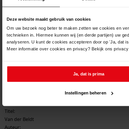
Deze website maakt gebruik van cookies
Om uw bezoek nog beter te maken zetten we cookies en verg
technieken in. Hiermee kunnen wij (en derde partijen) uw ge
analyseren. U kunt de cookies accepteren door op 'Ja, dat is 
Printen
Meer informatie over cookies en privacy? Bekijk ons privac
duurzaam webadres
Ja, dat is prima
Instellingen beheren
Van der Beldt / D.J. Bais-Hillen. - Westfriese Families,
jrg. 34(1993), p. p.2-12
Titel:
Van der Beldt
Auteur: