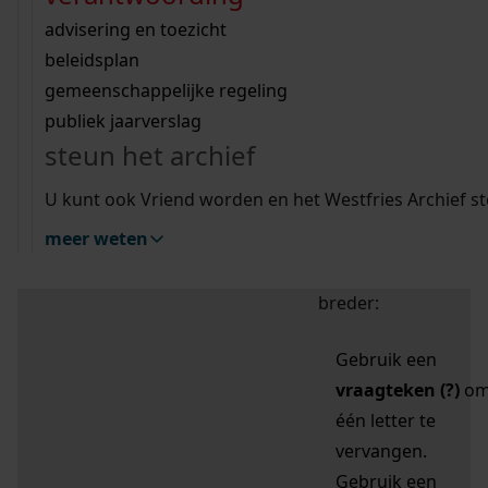
zoektips
Wij helpen u op weg met een aantal zoektips.
bekijk ons geschiedenislokaal
vergunningen
bouwvergunningen
advisering en toezicht
bekijk alle zoektips
beeld en geluid
omgevingsvergunningen
beleidsplan
uitleg nodig?
gemeenschappelijke regeling
publiek jaarverslag
Mijn Studiezaal (inloggen)
Wij helpen u op weg met een aantal zoektips.
steun het archief
bekijk alle zoektips
Door leestekens in
U kunt ook Vriend worden en het Westfries Archief s
uw zoekopdracht te
meer weten
gebruiken, zoekt u
specifieker of juist
breder:
Gebruik een
vraagteken (?)
o
één letter te
vervangen.
Gebruik een