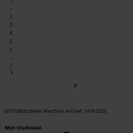
...
2
3
4
5
6
...
1
0219 Bibliotheek Westfries Archief, 1478-2025
Mijn Studiezaal