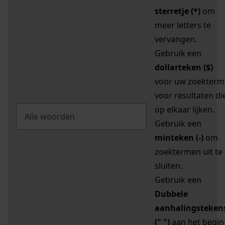
sterretje (*)
om
meer letters te
vervangen.
Gebruik een
dollarteken ($)
voor uw zoekterm
voor resultaten di
op elkaar lijken.
Gebruik een
minteken (-)
om
zoektermen uit te
sluiten.
Gebruik een
Dubbele
aanhalingsteken
(" ")
aan het begin