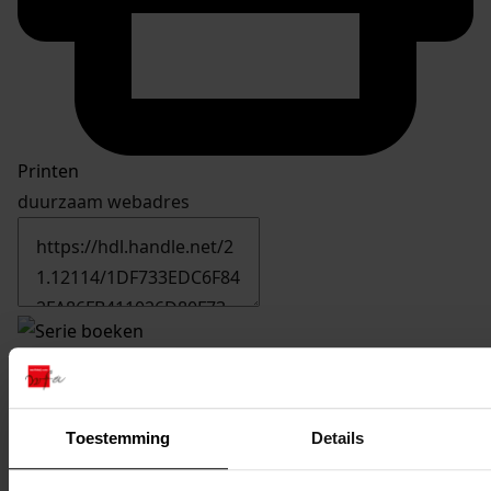
Printen
duurzaam webadres
Westfriese rechtsgeschiedenis / A. de Goede. - Utrecht,
Enkhuizen, Nijmegen : Kemink (dl. 1) /Enkhuizer
Courant (dl. 2) /Dekker en Van de Vegt (dl. 3), [19..]
Toestemming
Details
Titel:
Westfriese rechtsgeschiedenis