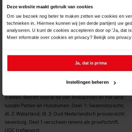
Auteur:
Deze website maakt gebruik van cookies
A. de Goede
Om uw bezoek nog beter te maken zetten we cookies en verg
Uitgave:
technieken in. Hiermee kunnen wij (en derde partijen) uw ge
analyseren. U kunt de cookies accepteren door op 'Ja, dat is 
Utrecht; Enkhuizen; Nijmegen : Kemink (dl. 1)
Meer informatie over cookies en privacy? Bekijk ons privac
/Enkhuizer Courant (dl. 2) /Dekker en Van de Vegt (dl.
3)
Jaar van uitgave:
Ja, dat is prima
[19..]
Aantal delen:
3
Instellingen beheren
Annotatie:
3 delen. Betreft vooral de vier Ambachten en het land
tussen Petten en Huisduinen. Deel. 1: Swannotsrecht;
dl. 2: Waterland; dl. 3: Oud-Nederlandsch procesrecht:
seventuig. Deel 1 verscheen tevens als proefschrift.
UDC trefwoord: