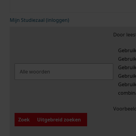
Mijn Studiezaal (inloggen)
Door lees
Gebrui
Gebrui
Gebrui
Gebrui
Gebrui
combina
Voorbeeld
Zoek
Uitgebreid zoeken