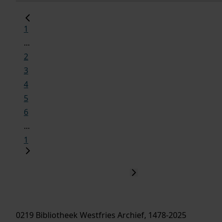
1
...
2
3
4
5
6
...
1
0219 Bibliotheek Westfries Archief, 1478-2025