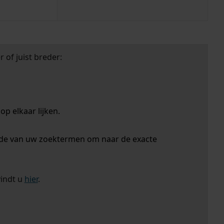
 of juist breder:
p elkaar lijken.
nde van uw zoektermen om naar de exacte
vindt u
hier
.