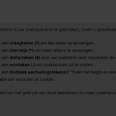
tekens in uw zoekopdracht te gebruiken, zoekt u specifieker
k een
vraagteken (?)
om één letter te vervangen.
k een
sterretje (*)
om meer letters te vervangen.
k een
dollarteken ($)
voor uw zoekterm voor resultaten die o
k een
minteken (-)
om zoektermen uit te sluiten.
k een
Dubbele aanhalingstekens (" ")
aan het begin en ei
tie van woorden te zoeken.
en van het gebruik van deze leestekens en meer zoektips 