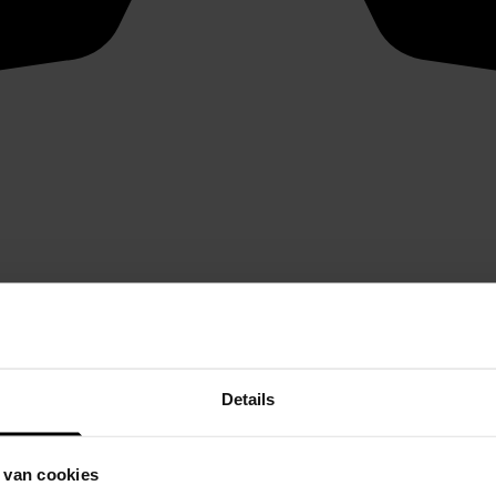
Details
 van cookies