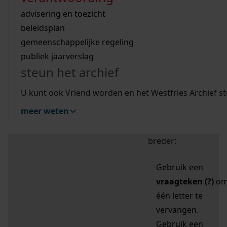
zoektips
Wij helpen u op weg met een aantal zoektips.
bekijk ons geschiedenislokaal
vergunningen
bouwvergunningen
advisering en toezicht
bekijk alle zoektips
beeld en geluid
omgevingsvergunningen
beleidsplan
uitleg nodig?
gemeenschappelijke regeling
publiek jaarverslag
Mijn Studiezaal (inloggen)
Wij helpen u op weg met een aantal zoektips.
steun het archief
bekijk alle zoektips
Door leestekens in
U kunt ook Vriend worden en het Westfries Archief s
uw zoekopdracht te
meer weten
gebruiken, zoekt u
specifieker of juist
breder:
Gebruik een
vraagteken (?)
o
één letter te
vervangen.
Gebruik een