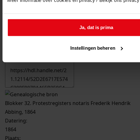
Meer informatie over cookies en privacy? Bekijk ons privac
Ja, dat is prima
Instellingen beheren
Printen
duurzaam webadres
Blokker 32. Protestregisters notaris Frederik Hendrik
Abbing, 1864
Datering
:
1864
Plaats: