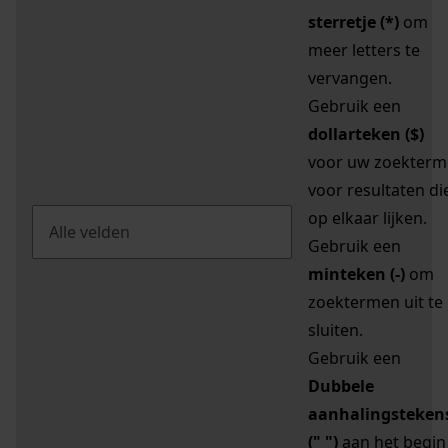
sterretje (*)
om
meer letters te
vervangen.
Gebruik een
dollarteken ($)
voor uw zoekterm
voor resultaten di
op elkaar lijken.
Gebruik een
minteken (-)
om
zoektermen uit te
sluiten.
Gebruik een
Dubbele
aanhalingsteken
(" ")
aan het begin