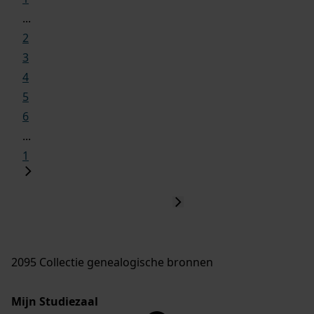
...
2
3
4
5
6
...
1
2095 Collectie genealogische bronnen
Mijn Studiezaal