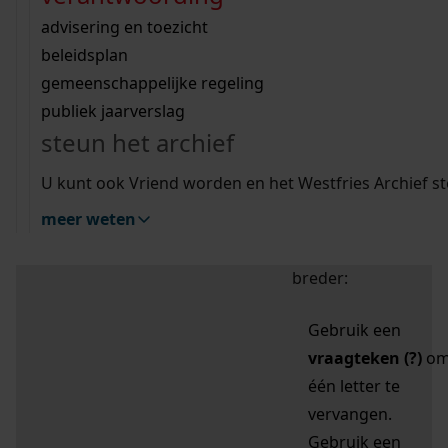
zoektips
Wij helpen u op weg met een aantal zoektips.
bekijk ons geschiedenislokaal
vergunningen
bouwvergunningen
advisering en toezicht
bekijk alle zoektips
beeld en geluid
omgevingsvergunningen
beleidsplan
uitleg nodig?
gemeenschappelijke regeling
publiek jaarverslag
Mijn Studiezaal (inloggen)
Wij helpen u op weg met een aantal zoektips.
steun het archief
bekijk alle zoektips
Door leestekens in
U kunt ook Vriend worden en het Westfries Archief s
uw zoekopdracht te
meer weten
gebruiken, zoekt u
specifieker of juist
breder:
Gebruik een
vraagteken (?)
o
één letter te
vervangen.
Gebruik een