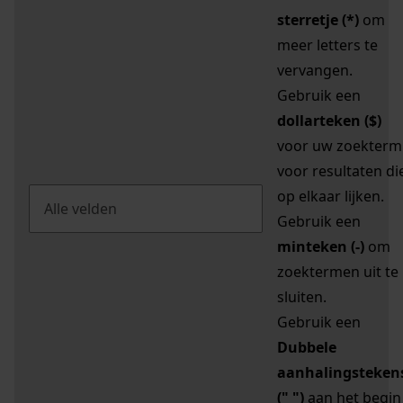
sterretje (*)
om
meer letters te
vervangen.
Gebruik een
dollarteken ($)
voor uw zoekterm
voor resultaten di
op elkaar lijken.
Gebruik een
minteken (-)
om
zoektermen uit te
sluiten.
Gebruik een
Dubbele
aanhalingsteken
(" ")
aan het begin