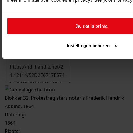
Meer informatie over cookies en privacy? Bekijk ons privac
Ja, dat is prima
Instellingen beheren
Printen
duurzaam webadres
Blokker 32. Protestregisters notaris Frederik Hendrik
Abbing, 1864
Datering
:
1864
Plaats: