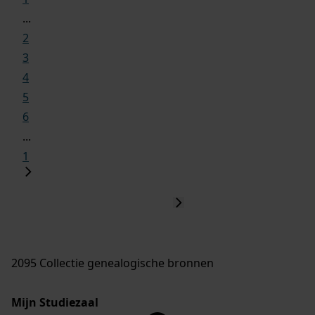
...
2
3
4
5
6
...
1
2095 Collectie genealogische bronnen
Mijn Studiezaal