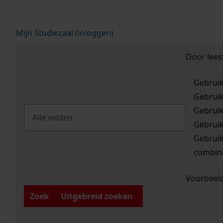
Mijn Studiezaal (inloggen)
Door lees
Gebrui
Gebrui
Gebrui
Gebrui
Gebrui
combina
Voorbeeld
Zoek
Uitgebreid zoeken