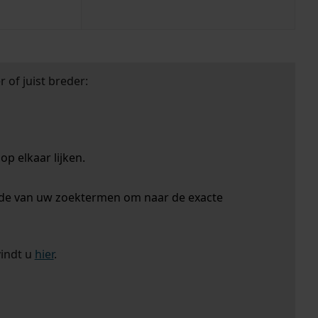
 of juist breder:
p elkaar lijken.
nde van uw zoektermen om naar de exacte
vindt u
hier
.