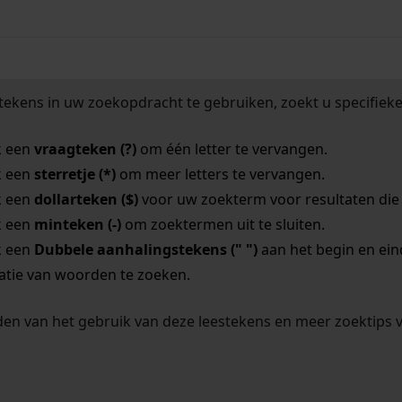
tekens in uw zoekopdracht te gebruiken, zoekt u specifieker
k een
vraagteken (?)
om één letter te vervangen.
k een
sterretje (*)
om meer letters te vervangen.
k een
dollarteken ($)
voor uw zoekterm voor resultaten die o
k een
minteken (-)
om zoektermen uit te sluiten.
k een
Dubbele aanhalingstekens (" ")
aan het begin en ei
tie van woorden te zoeken.
en van het gebruik van deze leestekens en meer zoektips 