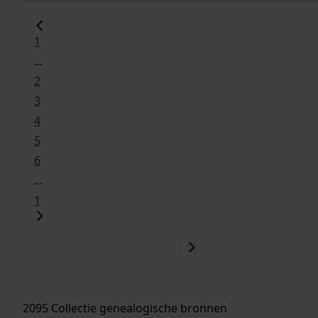
1
...
2
3
4
5
6
...
1
2095 Collectie genealogische bronnen