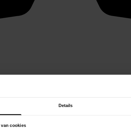
Details
 van cookies