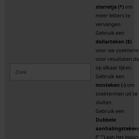
sterretje (*)
om
meer letters te
vervangen.
Gebruik een
dollarteken ($)
voor uw zoekterm
voor resultaten di
op elkaar lijken.
Gebruik een
minteken (-)
om
zoektermen uit te
sluiten.
Gebruik een
Dubbele
aanhalingsteken
(" ")
aan het begin