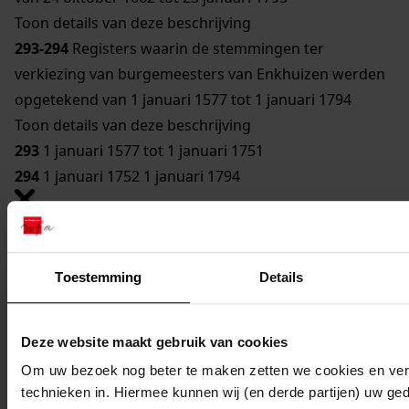
Toon details van deze beschrijving
293-294
Registers waarin de stemmingen ter
verkiezing van burgemeesters van Enkhuizen werden
opgetekend van 1 januari 1577 tot 1 januari 1794
Toon details van deze beschrijving
293
1 januari 1577 tot 1 januari 1751
294
1 januari 1752 1 januari 1794
0120 Oud archief stad Enkhuizen
Inventaris
Toestemming
Details
4. Bestuur (Regering)
293-294
Registers waarin de stemmingen ter
Deze website maakt gebruik van cookies
verkiezing van burgemeesters van Enkhuizen
Om uw bezoek nog beter te maken zetten we cookies en verg
werden opgetekend van 1 januari 1577 tot 1 januari
technieken in. Hiermee kunnen wij (en derde partijen) uw ge
1794