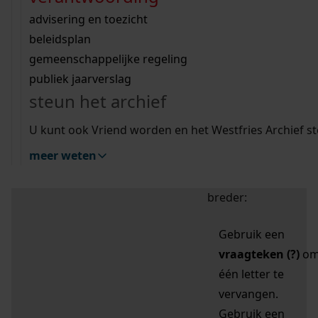
zoektips
Wij helpen u op weg met een aantal zoektips.
bekijk ons geschiedenislokaal
vergunningen
bouwvergunningen
advisering en toezicht
bekijk alle zoektips
beeld en geluid
omgevingsvergunningen
beleidsplan
uitleg nodig?
gemeenschappelijke regeling
publiek jaarverslag
Mijn Studiezaal (inloggen)
Wij helpen u op weg met een aantal zoektips.
steun het archief
bekijk alle zoektips
Door leestekens in
U kunt ook Vriend worden en het Westfries Archief s
uw zoekopdracht te
meer weten
gebruiken, zoekt u
specifieker of juist
breder:
Gebruik een
vraagteken (?)
o
één letter te
vervangen.
Gebruik een