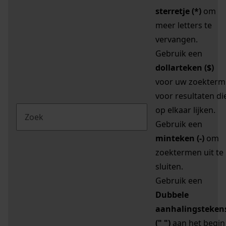
sterretje (*)
om
meer letters te
vervangen.
Gebruik een
dollarteken ($)
voor uw zoekterm
voor resultaten di
op elkaar lijken.
Gebruik een
minteken (-)
om
zoektermen uit te
sluiten.
Gebruik een
Dubbele
aanhalingsteken
(" ")
aan het begin