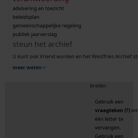
zoektips
Wij helpen u op weg met een aantal zoektips.
bekijk ons geschiedenislokaal
vergunningen
bouwvergunningen
advisering en toezicht
bekijk alle zoektips
beeld en geluid
omgevingsvergunningen
beleidsplan
uitleg nodig?
gemeenschappelijke regeling
publiek jaarverslag
Mijn Studiezaal (inloggen)
Wij helpen u op weg met een aantal zoektips.
steun het archief
bekijk alle zoektips
Door leestekens in
U kunt ook Vriend worden en het Westfries Archief s
uw zoekopdracht te
meer weten
gebruiken, zoekt u
specifieker of juist
breder:
Gebruik een
vraagteken (?)
o
één letter te
vervangen.
Gebruik een