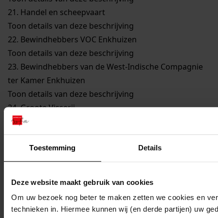
21.
Handel en scheepvaart
Toon details van deze beschrijving
22.
Bewindhebbers VOC Enkhuizen
Toon details van deze beschrijving
23.
Bewindhebbers van de West-Indische Compagnie
ter Kamer Enkhuizen
Toon details van deze beschrijving
24.
Groote Visserij
Toon details van deze beschrijving
25.
Walvisvaarders
Toon details van deze beschrijving
Toestemming
Details
26.
Gilden en Neringen
Toon details van deze beschrijving
Deze website maakt gebruik van cookies
27.
Kerkelijke Zaken
Om uw bezoek nog beter te maken zetten we cookies en verg
Toon details van deze beschrijving
technieken in. Hiermee kunnen wij (en derde partijen) uw ge
28.
Onderwijs