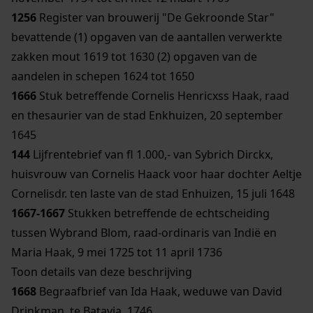
1256
Register van brouwerij "De Gekroonde Star"
bevattende (1) opgaven van de aantallen verwerkte
zakken mout 1619 tot 1630 (2) opgaven van de
aandelen in schepen 1624 tot 1650
1666
Stuk betreffende Cornelis Henricxss Haak, raad
en thesaurier van de stad Enkhuizen, 20 september
1645
144
Lijfrentebrief van fl 1.000,- van Sybrich Dirckx,
huisvrouw van Cornelis Haack voor haar dochter Aeltje
Cornelisdr. ten laste van de stad Enhuizen, 15 juli 1648
1667-1667
Stukken betreffende de echtscheiding
tussen Wybrand Blom, raad-ordinaris van Indië en
Maria Haak, 9 mei 1725 tot 11 april 1736
Toon details van deze beschrijving
1668
Begraafbrief van Ida Haak, weduwe van David
Drinkman, te Batavia, 1746