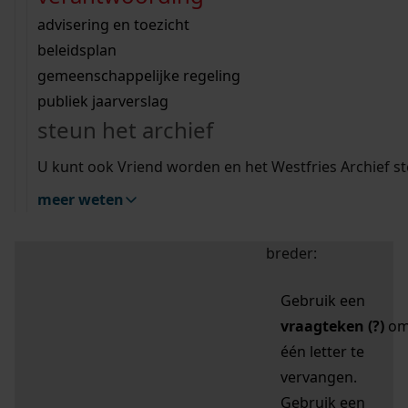
zoektips
Wij helpen u op weg met een aantal zoektips.
bekijk ons geschiedenislokaal
vergunningen
bouwvergunningen
advisering en toezicht
bekijk alle zoektips
beeld en geluid
omgevingsvergunningen
beleidsplan
uitleg nodig?
gemeenschappelijke regeling
publiek jaarverslag
Mijn Studiezaal (inloggen)
Wij helpen u op weg met een aantal zoektips.
steun het archief
bekijk alle zoektips
Door leestekens in
U kunt ook Vriend worden en het Westfries Archief s
uw zoekopdracht te
meer weten
gebruiken, zoekt u
specifieker of juist
breder:
Gebruik een
vraagteken (?)
o
één letter te
vervangen.
Gebruik een