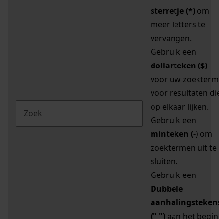
sterretje (*)
om
meer letters te
vervangen.
Gebruik een
dollarteken ($)
voor uw zoekterm
voor resultaten di
op elkaar lijken.
Gebruik een
minteken (-)
om
zoektermen uit te
sluiten.
Gebruik een
Dubbele
aanhalingsteken
(" ")
aan het begin