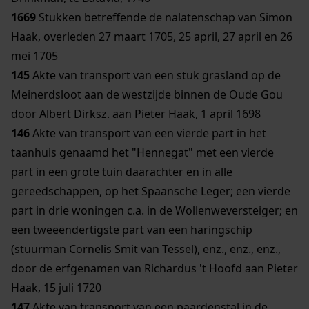
1669
Stukken betreffende de nalatenschap van Simon
Haak, overleden 27 maart 1705, 25 april, 27 april en 26
mei 1705
145
Akte van transport van een stuk grasland op de
Meinerdsloot aan de westzijde binnen de Oude Gou
door Albert Dirksz. aan Pieter Haak, 1 april 1698
146
Akte van transport van een vierde part in het
taanhuis genaamd het "Hennegat" met een vierde
part in een grote tuin daarachter en in alle
gereedschappen, op het Spaansche Leger; een vierde
part in drie woningen c.a. in de Wollenweversteiger; en
een tweeëndertigste part van een haringschip
(stuurman Cornelis Smit van Tessel), enz., enz., enz.,
door de erfgenamen van Richardus 't Hoofd aan Pieter
Haak, 15 juli 1720
147
Akte van transport van een paardenstal in de