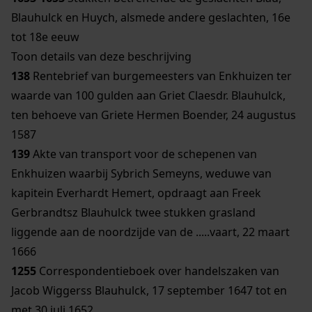
Blauhulck en Huych, alsmede andere geslachten, 16e
tot 18e eeuw
Toon details van deze beschrijving
138
Rentebrief van burgemeesters van Enkhuizen ter
waarde van 100 gulden aan Griet Claesdr. Blauhulck,
ten behoeve van Griete Hermen Boender, 24 augustus
1587
139
Akte van transport voor de schepenen van
Enkhuizen waarbij Sybrich Semeyns, weduwe van
kapitein Everhardt Hemert, opdraagt aan Freek
Gerbrandtsz Blauhulck twee stukken grasland
liggende aan de noordzijde van de .....vaart, 22 maart
1666
1255
Correspondentieboek over handelszaken van
Jacob Wiggerss Blauhulck, 17 september 1647 tot en
met 30 juli 1652