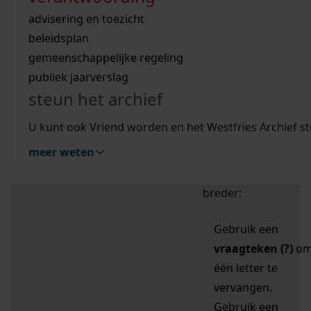
zoektips
Wij helpen u op weg met een aantal zoektips.
bekijk ons geschiedenislokaal
vergunningen
bouwvergunningen
advisering en toezicht
bekijk alle zoektips
beeld en geluid
omgevingsvergunningen
beleidsplan
uitleg nodig?
gemeenschappelijke regeling
publiek jaarverslag
Mijn Studiezaal (inloggen)
Wij helpen u op weg met een aantal zoektips.
steun het archief
bekijk alle zoektips
Door leestekens in
U kunt ook Vriend worden en het Westfries Archief s
uw zoekopdracht te
meer weten
gebruiken, zoekt u
specifieker of juist
breder:
Gebruik een
vraagteken (?)
o
één letter te
vervangen.
Gebruik een