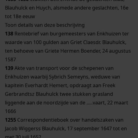
Blauhulck en Huych, alsmede andere geslachten, 16e
tot 18e eeuw
Toon details van deze beschrijving
138
Rentebrief van burgemeesters van Enkhuizen ter
waarde van 100 gulden aan Griet Claesdr. Blauhulck,
ten behoeve van Griete Hermen Boender, 24 augustus
1587
139
Akte van transport voor de schepenen van
Enkhuizen waarbij Sybrich Semeyns, weduwe van
kapitein Everhardt Hemert, opdraagt aan Freek
Gerbrandtsz Blauhulck twee stukken grasland
liggende aan de noordzijde van de .....vaart, 22 maart
1666
1255
Correspondentieboek over handelszaken van
Jacob Wiggerss Blauhulck, 17 september 1647 tot en
met 30 juli 1652