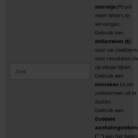
sterretje (*)
om
meer letters te
vervangen.
Gebruik een
dollarteken ($)
voor uw zoekterm
voor resultaten di
op elkaar lijken.
Gebruik een
minteken (-)
om
zoektermen uit te
sluiten.
Gebruik een
Dubbele
aanhalingsteken
(" ")
aan het begin