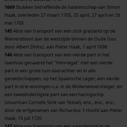
1669
Stukken betreffende de nalatenschap van Simon
Haak, overleden 27 maart 1705, 25 april, 27 april en 26
mei 1705
145
Akte van transport van een stuk grasland op de
Meinerdsloot aan de westzijde binnen de Oude Gou
door Albert Dirksz. aan Pieter Haak, 1 april 1698
146
Akte van transport van een vierde part in het
taanhuis genaamd het "Hennegat" met een vierde
part in een grote tuin daarachter en in alle
gereedschappen, op het Spaansche Leger; een vierde
part in drie woningen c.a. in de Wollenweversteiger; en
een tweeëndertigste part van een haringschip
(stuurman Cornelis Smit van Tessel), enz., enz., enz.,
door de erfgenamen van Richardus 't Hoofd aan Pieter
Haak, 15 juli 1720
147
Akte van transport van een paardenstal in de