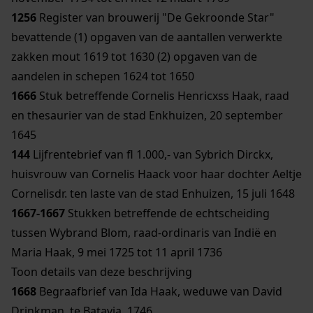
1256
Register van brouwerij "De Gekroonde Star"
bevattende (1) opgaven van de aantallen verwerkte
zakken mout 1619 tot 1630 (2) opgaven van de
aandelen in schepen 1624 tot 1650
1666
Stuk betreffende Cornelis Henricxss Haak, raad
en thesaurier van de stad Enkhuizen, 20 september
1645
144
Lijfrentebrief van fl 1.000,- van Sybrich Dirckx,
huisvrouw van Cornelis Haack voor haar dochter Aeltje
Cornelisdr. ten laste van de stad Enhuizen, 15 juli 1648
1667-1667
Stukken betreffende de echtscheiding
tussen Wybrand Blom, raad-ordinaris van Indië en
Maria Haak, 9 mei 1725 tot 11 april 1736
Toon details van deze beschrijving
1668
Begraafbrief van Ida Haak, weduwe van David
Drinkman, te Batavia, 1746