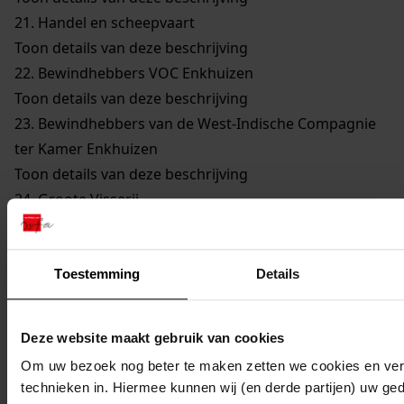
21.
Handel en scheepvaart
Toon details van deze beschrijving
22.
Bewindhebbers VOC Enkhuizen
Toon details van deze beschrijving
23.
Bewindhebbers van de West-Indische Compagnie
ter Kamer Enkhuizen
Toon details van deze beschrijving
24.
Groote Visserij
Toon details van deze beschrijving
25.
Walvisvaarders
Toon details van deze beschrijving
Toestemming
Details
26.
Gilden en Neringen
Toon details van deze beschrijving
Deze website maakt gebruik van cookies
27.
Kerkelijke Zaken
Om uw bezoek nog beter te maken zetten we cookies en verg
Toon details van deze beschrijving
technieken in. Hiermee kunnen wij (en derde partijen) uw ge
28.
Onderwijs