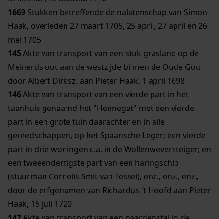
1669
Stukken betreffende de nalatenschap van Simon
Haak, overleden 27 maart 1705, 25 april, 27 april en 26
mei 1705
145
Akte van transport van een stuk grasland op de
Meinerdsloot aan de westzijde binnen de Oude Gou
door Albert Dirksz. aan Pieter Haak, 1 april 1698
146
Akte van transport van een vierde part in het
taanhuis genaamd het "Hennegat" met een vierde
part in een grote tuin daarachter en in alle
gereedschappen, op het Spaansche Leger; een vierde
part in drie woningen c.a. in de Wollenweversteiger; en
een tweeëndertigste part van een haringschip
(stuurman Cornelis Smit van Tessel), enz., enz., enz.,
door de erfgenamen van Richardus 't Hoofd aan Pieter
Haak, 15 juli 1720
147
Akte van transport van een paardenstal in de