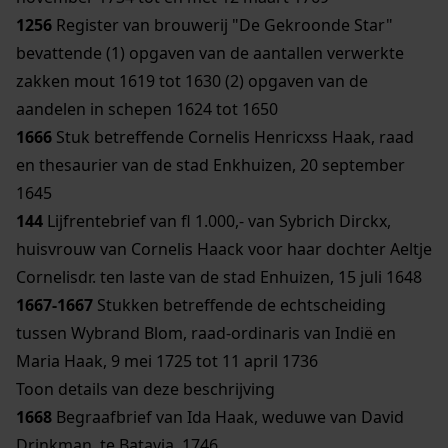
1256
Register van brouwerij "De Gekroonde Star"
bevattende (1) opgaven van de aantallen verwerkte
zakken mout 1619 tot 1630 (2) opgaven van de
aandelen in schepen 1624 tot 1650
1666
Stuk betreffende Cornelis Henricxss Haak, raad
en thesaurier van de stad Enkhuizen, 20 september
1645
144
Lijfrentebrief van fl 1.000,- van Sybrich Dirckx,
huisvrouw van Cornelis Haack voor haar dochter Aeltje
Cornelisdr. ten laste van de stad Enhuizen, 15 juli 1648
1667-1667
Stukken betreffende de echtscheiding
tussen Wybrand Blom, raad-ordinaris van Indië en
Maria Haak, 9 mei 1725 tot 11 april 1736
Toon details van deze beschrijving
1668
Begraafbrief van Ida Haak, weduwe van David
Drinkman, te Batavia, 1746