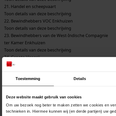
21.
Handel en scheepvaart
Toon details van deze beschrijving
22.
Bewindhebbers VOC Enkhuizen
Toon details van deze beschrijving
23.
Bewindhebbers van de West-Indische Compagnie
ter Kamer Enkhuizen
Toon details van deze beschrijving
24.
Groote Visserij
Toon details van deze beschrijving
25.
Walvisvaarders
Toon details van deze beschrijving
Toestemming
Details
26.
Gilden en Neringen
Toon details van deze beschrijving
Deze website maakt gebruik van cookies
27.
Kerkelijke Zaken
Om uw bezoek nog beter te maken zetten we cookies en verg
Toon details van deze beschrijving
technieken in. Hiermee kunnen wij (en derde partijen) uw ge
28.
Onderwijs