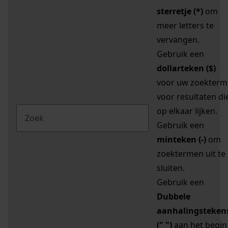
sterretje (*)
om
meer letters te
vervangen.
Gebruik een
dollarteken ($)
voor uw zoekterm
voor resultaten di
op elkaar lijken.
Gebruik een
minteken (-)
om
zoektermen uit te
sluiten.
Gebruik een
Dubbele
aanhalingsteken
(" ")
aan het begin