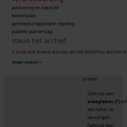
zoektips
Wij helpen u op weg met een aantal zoektips.
bekijk ons geschiedenislokaal
vergunningen
bouwvergunningen
advisering en toezicht
bekijk alle zoektips
beeld en geluid
omgevingsvergunningen
beleidsplan
uitleg nodig?
gemeenschappelijke regeling
publiek jaarverslag
Mijn Studiezaal (inloggen)
Wij helpen u op weg met een aantal zoektips.
steun het archief
bekijk alle zoektips
Door leestekens in
U kunt ook Vriend worden en het Westfries Archief s
uw zoekopdracht te
meer weten
gebruiken, zoekt u
specifieker of juist
breder:
Gebruik een
vraagteken (?)
o
één letter te
vervangen.
Gebruik een