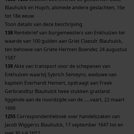
Blauhulck en Huych, alsmede andere geslachten, 16e
tot 18e eeuw
Toon details van deze beschrijving
138
Rentebrief van burgemeesters van Enkhuizen ter
waarde van 100 gulden aan Griet Claesdr. Blauhulck,
ten behoeve van Griete Hermen Boender, 24 augustus
1587
139
Akte van transport voor de schepenen van
Enkhuizen waarbij Sybrich Semeyns, weduwe van
kapitein Everhardt Hemert, opdraagt aan Freek
Gerbrandtsz Blauhulck twee stukken grasland
liggende aan de noordzijde van de .....vaart, 22 maart
1666
1255
Correspondentieboek over handelszaken van
Jacob Wiggerss Blauhulck, 17 september 1647 tot en
met 30 juli 1652