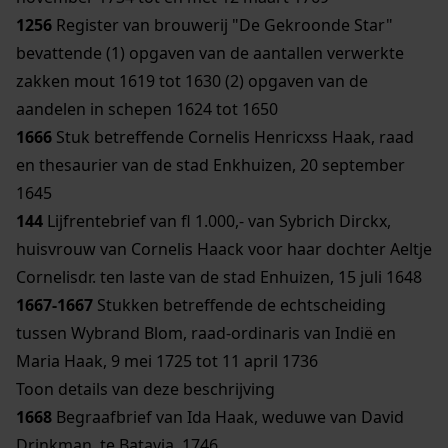
1256
Register van brouwerij "De Gekroonde Star"
bevattende (1) opgaven van de aantallen verwerkte
zakken mout 1619 tot 1630 (2) opgaven van de
aandelen in schepen 1624 tot 1650
1666
Stuk betreffende Cornelis Henricxss Haak, raad
en thesaurier van de stad Enkhuizen, 20 september
1645
144
Lijfrentebrief van fl 1.000,- van Sybrich Dirckx,
huisvrouw van Cornelis Haack voor haar dochter Aeltje
Cornelisdr. ten laste van de stad Enhuizen, 15 juli 1648
1667-1667
Stukken betreffende de echtscheiding
tussen Wybrand Blom, raad-ordinaris van Indië en
Maria Haak, 9 mei 1725 tot 11 april 1736
Toon details van deze beschrijving
1668
Begraafbrief van Ida Haak, weduwe van David
Drinkman, te Batavia, 1746