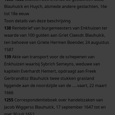
Blauhulck en Huych, alsmede andere geslachten, 16e
tot 18e eeuw
Toon details van deze beschrijving
138
Rentebrief van burgemeesters van Enkhuizen ter
waarde van 100 gulden aan Griet Claesdr. Blauhulck,
ten behoeve van Griete Hermen Boender, 24 augustus
1587
139
Akte van transport voor de schepenen van
Enkhuizen waarbij Sybrich Semeyns, weduwe van
kapitein Everhardt Hemert, opdraagt aan Freek
Gerbrandtsz Blauhulck twee stukken grasland
liggende aan de noordzijde van de .....vaart, 22 maart
1666
1255
Correspondentieboek over handelszaken van
Jacob Wiggerss Blauhulck, 17 september 1647 tot en
met 30 juli 1652