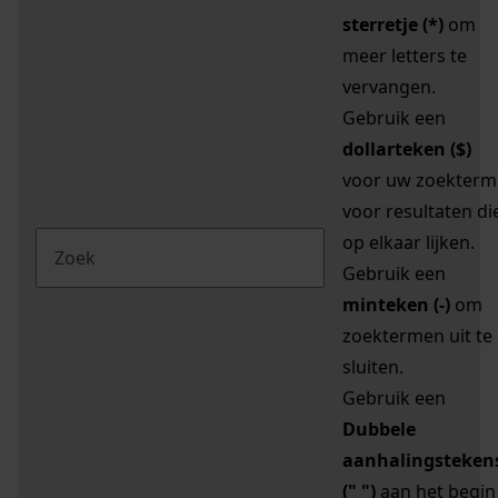
sterretje (*)
om
meer letters te
vervangen.
Gebruik een
dollarteken ($)
voor uw zoekterm
voor resultaten di
op elkaar lijken.
Gebruik een
minteken (-)
om
zoektermen uit te
sluiten.
Gebruik een
Dubbele
aanhalingsteken
(" ")
aan het begin