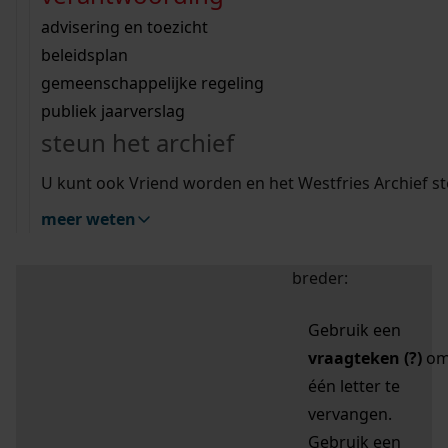
zoektips
Wij helpen u op weg met een aantal zoektips.
bekijk ons geschiedenislokaal
vergunningen
bouwvergunningen
advisering en toezicht
bekijk alle zoektips
beeld en geluid
omgevingsvergunningen
beleidsplan
uitleg nodig?
gemeenschappelijke regeling
publiek jaarverslag
Mijn Studiezaal (inloggen)
Wij helpen u op weg met een aantal zoektips.
steun het archief
bekijk alle zoektips
Door leestekens in
U kunt ook Vriend worden en het Westfries Archief s
uw zoekopdracht te
meer weten
gebruiken, zoekt u
specifieker of juist
breder:
Gebruik een
vraagteken (?)
o
één letter te
vervangen.
Gebruik een