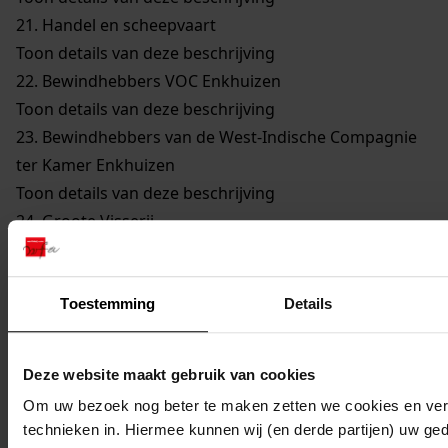
21.
Handel en scheepvaart
Toon details van deze beschrijving
22.
Bewindhebbers VOC Enkhuizen
Toon details van deze beschrijving
23.
Bewindhebbers van de West-Indische Compagnie
ter Kamer Enkhuizen
Toon details van deze beschrijving
24.
Groote Visserij
Toon details van deze beschrijving
25.
Walvisvaarders
Toon details van deze beschrijving
Toestemming
Details
26.
Gilden en Neringen
Toon details van deze beschrijving
Deze website maakt gebruik van cookies
27.
Kerkelijke Zaken
Om uw bezoek nog beter te maken zetten we cookies en verg
Toon details van deze beschrijving
technieken in. Hiermee kunnen wij (en derde partijen) uw ge
28.
Onderwijs