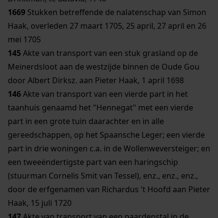
1669
Stukken betreffende de nalatenschap van Simon
Haak, overleden 27 maart 1705, 25 april, 27 april en 26
mei 1705
145
Akte van transport van een stuk grasland op de
Meinerdsloot aan de westzijde binnen de Oude Gou
door Albert Dirksz. aan Pieter Haak, 1 april 1698
146
Akte van transport van een vierde part in het
taanhuis genaamd het "Hennegat" met een vierde
part in een grote tuin daarachter en in alle
gereedschappen, op het Spaansche Leger; een vierde
part in drie woningen c.a. in de Wollenweversteiger; en
een tweeëndertigste part van een haringschip
(stuurman Cornelis Smit van Tessel), enz., enz., enz.,
door de erfgenamen van Richardus 't Hoofd aan Pieter
Haak, 15 juli 1720
147
Akte van transport van een paardenstal in de