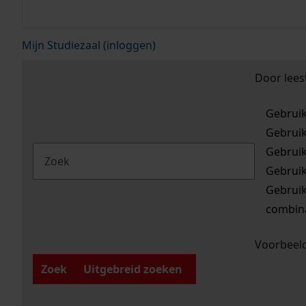
Mijn Studiezaal (inloggen)
Door lees
Gebrui
Gebrui
Gebrui
Gebrui
Gebrui
combina
Voorbeeld
Zoek
Uitgebreid zoeken