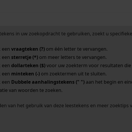
tekens in uw zoekopdracht te gebruiken, zoekt u specifieker
k een
vraagteken (?)
om één letter te vervangen.
k een
sterretje (*)
om meer letters te vervangen.
k een
dollarteken ($)
voor uw zoekterm voor resultaten die o
k een
minteken (-)
om zoektermen uit te sluiten.
k een
Dubbele aanhalingstekens (" ")
aan het begin en ei
tie van woorden te zoeken.
en van het gebruik van deze leestekens en meer zoektips 