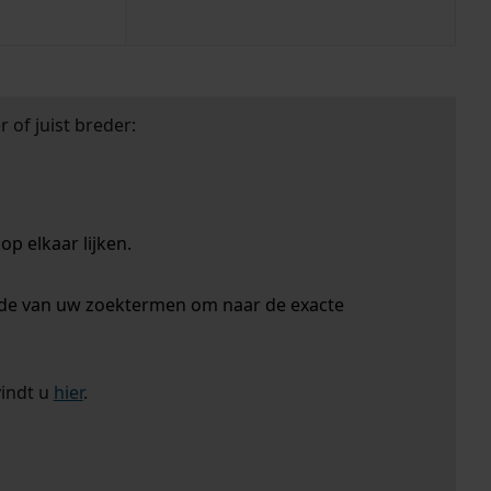
 of juist breder:
p elkaar lijken.
nde van uw zoektermen om naar de exacte
vindt u
hier
.