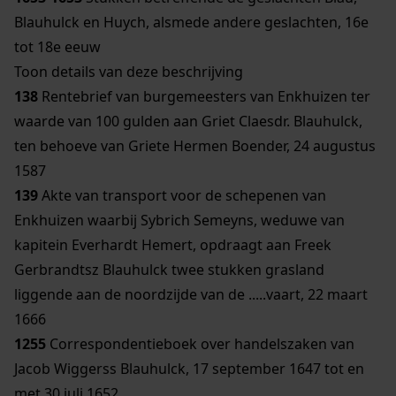
Blauhulck en Huych, alsmede andere geslachten, 16e
tot 18e eeuw
Toon details van deze beschrijving
138
Rentebrief van burgemeesters van Enkhuizen ter
waarde van 100 gulden aan Griet Claesdr. Blauhulck,
ten behoeve van Griete Hermen Boender, 24 augustus
1587
139
Akte van transport voor de schepenen van
Enkhuizen waarbij Sybrich Semeyns, weduwe van
kapitein Everhardt Hemert, opdraagt aan Freek
Gerbrandtsz Blauhulck twee stukken grasland
liggende aan de noordzijde van de .....vaart, 22 maart
1666
1255
Correspondentieboek over handelszaken van
Jacob Wiggerss Blauhulck, 17 september 1647 tot en
met 30 juli 1652