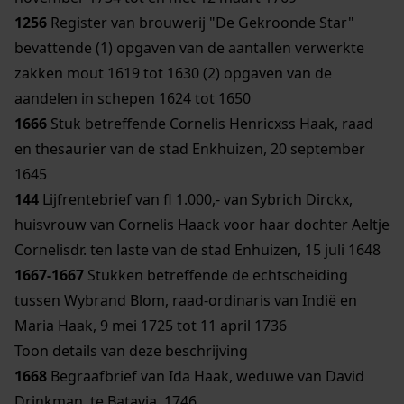
1256
Register van brouwerij "De Gekroonde Star"
bevattende (1) opgaven van de aantallen verwerkte
zakken mout 1619 tot 1630 (2) opgaven van de
aandelen in schepen 1624 tot 1650
1666
Stuk betreffende Cornelis Henricxss Haak, raad
en thesaurier van de stad Enkhuizen, 20 september
1645
144
Lijfrentebrief van fl 1.000,- van Sybrich Dirckx,
huisvrouw van Cornelis Haack voor haar dochter Aeltje
Cornelisdr. ten laste van de stad Enhuizen, 15 juli 1648
1667-1667
Stukken betreffende de echtscheiding
tussen Wybrand Blom, raad-ordinaris van Indië en
Maria Haak, 9 mei 1725 tot 11 april 1736
Toon details van deze beschrijving
1668
Begraafbrief van Ida Haak, weduwe van David
Drinkman, te Batavia, 1746