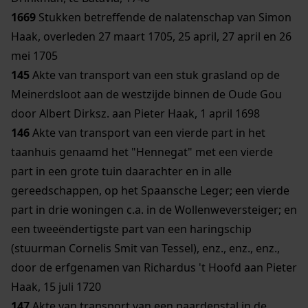
1669
Stukken betreffende de nalatenschap van Simon
Haak, overleden 27 maart 1705, 25 april, 27 april en 26
mei 1705
145
Akte van transport van een stuk grasland op de
Meinerdsloot aan de westzijde binnen de Oude Gou
door Albert Dirksz. aan Pieter Haak, 1 april 1698
146
Akte van transport van een vierde part in het
taanhuis genaamd het "Hennegat" met een vierde
part in een grote tuin daarachter en in alle
gereedschappen, op het Spaansche Leger; een vierde
part in drie woningen c.a. in de Wollenweversteiger; en
een tweeëndertigste part van een haringschip
(stuurman Cornelis Smit van Tessel), enz., enz., enz.,
door de erfgenamen van Richardus 't Hoofd aan Pieter
Haak, 15 juli 1720
147
Akte van transport van een paardenstal in de