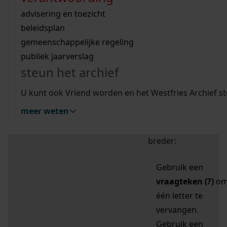
zoektips
Wij helpen u op weg met een aantal zoektips.
bekijk ons geschiedenislokaal
vergunningen
bouwvergunningen
advisering en toezicht
bekijk alle zoektips
beeld en geluid
omgevingsvergunningen
beleidsplan
uitleg nodig?
gemeenschappelijke regeling
publiek jaarverslag
Mijn Studiezaal (inloggen)
Wij helpen u op weg met een aantal zoektips.
steun het archief
bekijk alle zoektips
Door leestekens in
U kunt ook Vriend worden en het Westfries Archief s
uw zoekopdracht te
meer weten
gebruiken, zoekt u
specifieker of juist
breder:
Gebruik een
vraagteken (?)
o
één letter te
vervangen.
Gebruik een