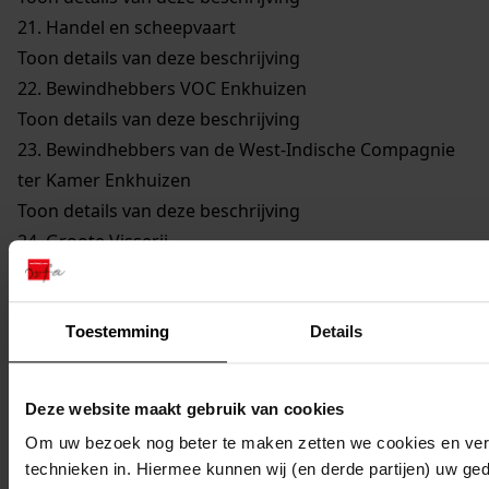
21.
Handel en scheepvaart
Toon details van deze beschrijving
22.
Bewindhebbers VOC Enkhuizen
Toon details van deze beschrijving
23.
Bewindhebbers van de West-Indische Compagnie
ter Kamer Enkhuizen
Toon details van deze beschrijving
24.
Groote Visserij
Toon details van deze beschrijving
25.
Walvisvaarders
Toon details van deze beschrijving
Toestemming
Details
26.
Gilden en Neringen
Toon details van deze beschrijving
Deze website maakt gebruik van cookies
27.
Kerkelijke Zaken
Om uw bezoek nog beter te maken zetten we cookies en verg
Toon details van deze beschrijving
technieken in. Hiermee kunnen wij (en derde partijen) uw ge
28.
Onderwijs