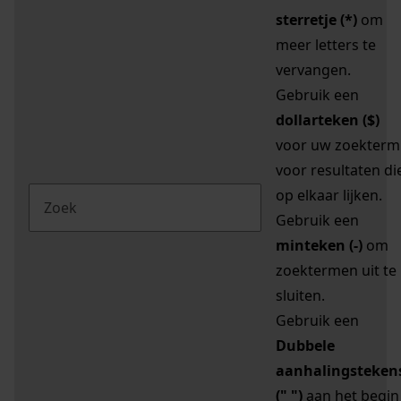
sterretje (*)
om
meer letters te
vervangen.
Gebruik een
dollarteken ($)
voor uw zoekterm
voor resultaten di
op elkaar lijken.
Gebruik een
minteken (-)
om
zoektermen uit te
sluiten.
Gebruik een
Dubbele
aanhalingsteken
(" ")
aan het begin