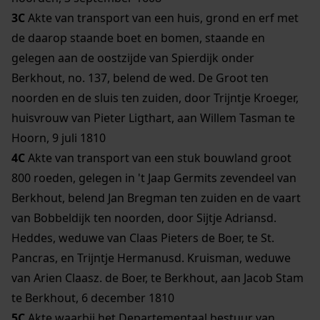
3C
Akte van transport van een huis, grond en erf met
de daarop staande boet en bomen, staande en
gelegen aan de oostzijde van Spierdijk onder
Berkhout, no. 137, belend de wed. De Groot ten
noorden en de sluis ten zuiden, door Trijntje Kroeger,
huisvrouw van Pieter Ligthart, aan Willem Tasman te
Hoorn, 9 juli 1810
4C
Akte van transport van een stuk bouwland groot
800 roeden, gelegen in 't Jaap Germits zevendeel van
Berkhout, belend Jan Bregman ten zuiden en de vaart
van Bobbeldijk ten noorden, door Sijtje Adriansd.
Heddes, weduwe van Claas Pieters de Boer, te St.
Pancras, en Trijntje Hermanusd. Kruisman, weduwe
van Arien Claasz. de Boer, te Berkhout, aan Jacob Stam
te Berkhout, 6 december 1810
5C
Akte waarbij het Departementaal bestuur van