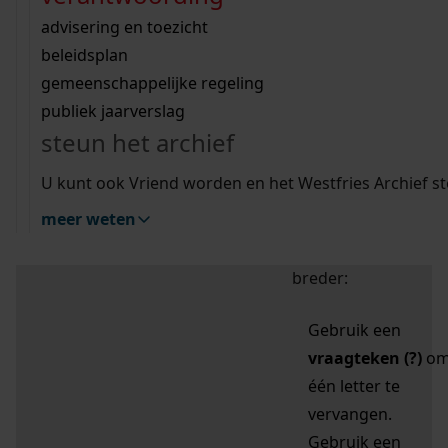
zoektips
Wij helpen u op weg met een aantal zoektips.
bekijk ons geschiedenislokaal
vergunningen
bouwvergunningen
advisering en toezicht
bekijk alle zoektips
beeld en geluid
omgevingsvergunningen
beleidsplan
uitleg nodig?
gemeenschappelijke regeling
publiek jaarverslag
Mijn Studiezaal (inloggen)
Wij helpen u op weg met een aantal zoektips.
steun het archief
bekijk alle zoektips
Door leestekens in
U kunt ook Vriend worden en het Westfries Archief s
uw zoekopdracht te
meer weten
gebruiken, zoekt u
specifieker of juist
breder:
Gebruik een
vraagteken (?)
o
één letter te
vervangen.
Gebruik een