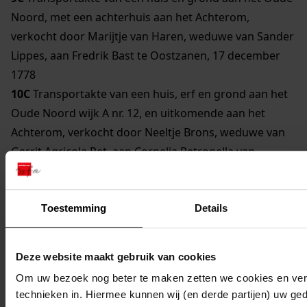
Noord, met een achterhuis aan het Achterom,
verkocht door Marijtje van Haren, weduwe van Sander
Lippes, aan Fredrik Bast te Oostzanen, 17 december
1778
10C
Transportakte van een huis, erf en grond aan het
Oude Noord wijk A nr. 12, en uitkomende aan het
Achterom, verkocht door Neeltje Brons, weduwe van
Gerrit Agricola Pet, aan Cornelia Petronella van
Loosen, echtgenote van Samuel Snouck van Loosen, te
Enkhuizen, 16 mei 1828
11C
Transportakte van een stal aan de westzijde van
Toestemming
Details
het Achterom, verkocht door Anthony Waardenburgh
aan Wigger Tasman, 9 mei 1789
Deze website maakt gebruik van cookies
12C
Transportakte van een pakhuis en grond op de
Om uw bezoek nog beter te maken zetten we cookies en verg
hoek van de Vrouwesteeg, verkocht door Jan Edingh
technieken in. Hiermee kunnen wij (en derde partijen) uw ge
aan Arian van der Meij te Hoorn, 1 april 1790