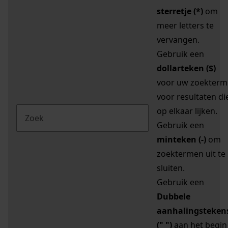
sterretje (*)
om
meer letters te
vervangen.
Gebruik een
dollarteken ($)
voor uw zoekterm
voor resultaten di
op elkaar lijken.
Gebruik een
minteken (-)
om
zoektermen uit te
sluiten.
Gebruik een
Dubbele
aanhalingsteken
(" ")
aan het begin