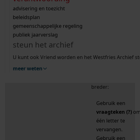
zoektips
Wij helpen u op weg met een aantal zoektips.
bekijk ons geschiedenislokaal
vergunningen
bouwvergunningen
advisering en toezicht
bekijk alle zoektips
beeld en geluid
omgevingsvergunningen
beleidsplan
uitleg nodig?
gemeenschappelijke regeling
publiek jaarverslag
Mijn Studiezaal (inloggen)
Wij helpen u op weg met een aantal zoektips.
steun het archief
bekijk alle zoektips
Door leestekens in
U kunt ook Vriend worden en het Westfries Archief s
uw zoekopdracht te
meer weten
gebruiken, zoekt u
specifieker of juist
breder:
Gebruik een
vraagteken (?)
o
één letter te
vervangen.
Gebruik een