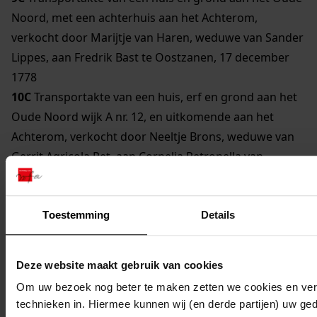
Noord, met een achterhuis aan het Achterom,
verkocht door Marijtje van Haren, weduwe van Sander
Lippes, aan Fredrik Bast te Oostzanen, 17 december
1778
10C
Transportakte van een huis, erf en grond aan het
Oude Noord wijk A nr. 12, en uitkomende aan het
Achterom, verkocht door Neeltje Brons, weduwe van
Gerrit Agricola Pet, aan Cornelia Petronella van
Loosen, echtgenote van Samuel Snouck van Loosen, te
Enkhuizen, 16 mei 1828
11C
Transportakte van een stal aan de westzijde van
Toestemming
Details
het Achterom, verkocht door Anthony Waardenburgh
aan Wigger Tasman, 9 mei 1789
Deze website maakt gebruik van cookies
12C
Transportakte van een pakhuis en grond op de
Om uw bezoek nog beter te maken zetten we cookies en verg
hoek van de Vrouwesteeg, verkocht door Jan Edingh
technieken in. Hiermee kunnen wij (en derde partijen) uw ge
aan Arian van der Meij te Hoorn, 1 april 1790