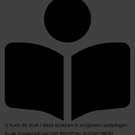
U kunt dit stuk / deze stukken in origineel raadplegen
in de studiezaal van het Westfries Archief (WFA).