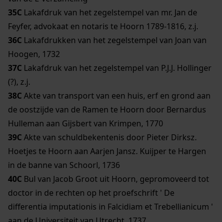
35C
Lakafdruk van het zegelstempel van mr. Jan de
Feyfer, advokaat en notaris te Hoorn 1789-1816, z.j.
36C
Lakafdrukken van het zegelstempel van Joan van
Hoogen, 1732
37C
Lakafdruk van het zegelstempel van P.J.J. Hollinger
(?), z.j.
38C
Akte van transport van een huis, erf en grond aan
de oostzijde van de Ramen te Hoorn door Bernardus
Hulleman aan Gijsbert van Krimpen, 1770
39C
Akte van schuldbekentenis door Pieter Dirksz.
Hoetjes te Hoorn aan Aarjen Jansz. Kuijper te Hargen
in de banne van Schoorl, 1736
40C
Bul van Jacob Groot uit Hoorn, gepromoveerd tot
doctor in de rechten op het proefschrift ' De
differentia imputationis in Falcidiam et Trebellianicum '
aan de Universiteit van Utrecht, 1737