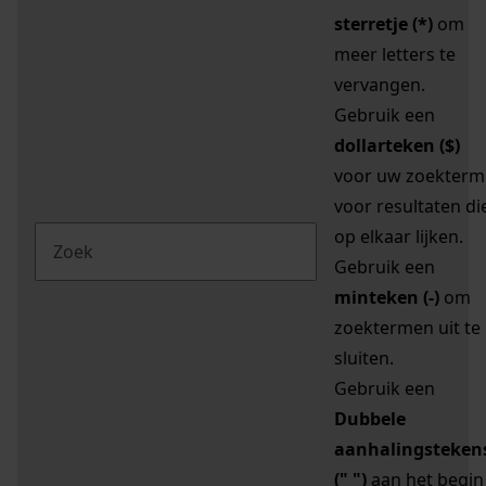
sterretje (*)
om
meer letters te
vervangen.
Gebruik een
dollarteken ($)
voor uw zoekterm
voor resultaten di
op elkaar lijken.
Gebruik een
minteken (-)
om
zoektermen uit te
sluiten.
Gebruik een
Dubbele
aanhalingsteken
(" ")
aan het begin