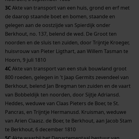
3C
Akte van transport van een huis, grond en erf met
de daarop staande boet en bomen, staande en
gelegen aan de oostzijde van Spierdijk onder
Berkhout, no. 137, belend de wed. De Groot ten
noorden en de sluis ten zuiden, door Trijntje Kroeger,
huisvrouw van Pieter Ligthart, aan Willem Tasman te
Hoorn, 9 juli 1810
4C
Akte van transport van een stuk bouwland groot
800 roeden, gelegen in 't Jaap Germits zevendeel van
Berkhout, belend Jan Bregman ten zuiden en de vaart
van Bobbeldijk ten noorden, door Sijtje Adriansd.
Heddes, weduwe van Claas Pieters de Boer, te St.
Pancras, en Trijntje Hermanusd. Kruisman, weduwe
van Arien Claasz. de Boer, te Berkhout, aan Jacob Stam
te Berkhout, 6 december 1810
5C
Akte waarbij het Departementaal bestuur van