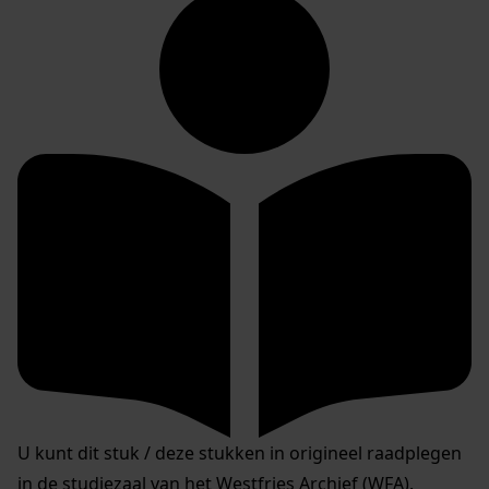
U kunt dit stuk / deze stukken in origineel raadplegen
in de studiezaal van het Westfries Archief (WFA).