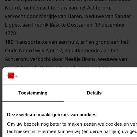
Noord, met een achterhuis aan het Achterom,
verkocht door Marijtje van Haren, weduwe van Sander
Lippes, aan Fredrik Bast te Oostzanen, 17 december
1778
10C
Transportakte van een huis, erf en grond aan het
Oude Noord wijk A nr. 12, en uitkomende aan het
Achterom, verkocht door Neeltje Brons, weduwe van
Gerrit Agricola Pet, aan Cornelia Petronella van
Loosen, echtgenote van Samuel Snouck van Loosen, te
Enkhuizen, 16 mei 1828
11C
Transportakte van een stal aan de westzijde van
Toestemming
Details
het Achterom, verkocht door Anthony Waardenburgh
aan Wigger Tasman, 9 mei 1789
Deze website maakt gebruik van cookies
12C
Transportakte van een pakhuis en grond op de
Om uw bezoek nog beter te maken zetten we cookies en verg
hoek van de Vrouwesteeg, verkocht door Jan Edingh
technieken in. Hiermee kunnen wij (en derde partijen) uw ge
aan Arian van der Meij te Hoorn, 1 april 1790