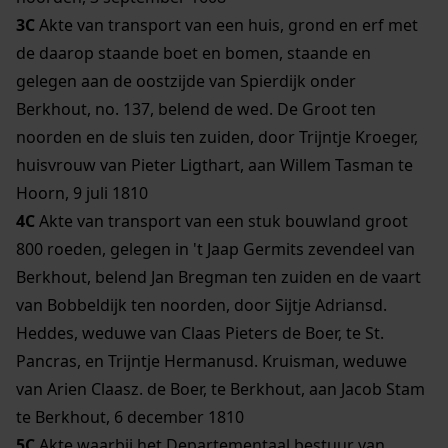
3C
Akte van transport van een huis, grond en erf met
de daarop staande boet en bomen, staande en
gelegen aan de oostzijde van Spierdijk onder
Berkhout, no. 137, belend de wed. De Groot ten
noorden en de sluis ten zuiden, door Trijntje Kroeger,
huisvrouw van Pieter Ligthart, aan Willem Tasman te
Hoorn, 9 juli 1810
4C
Akte van transport van een stuk bouwland groot
800 roeden, gelegen in 't Jaap Germits zevendeel van
Berkhout, belend Jan Bregman ten zuiden en de vaart
van Bobbeldijk ten noorden, door Sijtje Adriansd.
Heddes, weduwe van Claas Pieters de Boer, te St.
Pancras, en Trijntje Hermanusd. Kruisman, weduwe
van Arien Claasz. de Boer, te Berkhout, aan Jacob Stam
te Berkhout, 6 december 1810
5C
Akte waarbij het Departementaal bestuur van