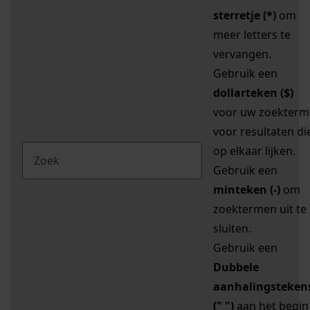
sterretje (*)
om
meer letters te
vervangen.
Gebruik een
dollarteken ($)
voor uw zoekterm
voor resultaten di
op elkaar lijken.
Gebruik een
minteken (-)
om
zoektermen uit te
sluiten.
Gebruik een
Dubbele
aanhalingsteken
(" ")
aan het begin