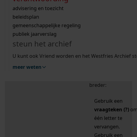
zoektips
Wij helpen u op weg met een aantal zoektips.
bekijk ons geschiedenislokaal
vergunningen
bouwvergunningen
advisering en toezicht
bekijk alle zoektips
beeld en geluid
omgevingsvergunningen
beleidsplan
uitleg nodig?
gemeenschappelijke regeling
publiek jaarverslag
Mijn Studiezaal (inloggen)
Wij helpen u op weg met een aantal zoektips.
steun het archief
bekijk alle zoektips
Door leestekens in
U kunt ook Vriend worden en het Westfries Archief s
uw zoekopdracht te
meer weten
gebruiken, zoekt u
specifieker of juist
breder:
Gebruik een
vraagteken (?)
o
één letter te
vervangen.
Gebruik een