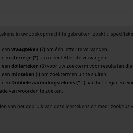
tekens in uw zoekopdracht te gebruiken, zoekt u specifieker
k een
vraagteken (?)
om één letter te vervangen.
k een
sterretje (*)
om meer letters te vervangen.
k een
dollarteken ($)
voor uw zoekterm voor resultaten die o
k een
minteken (-)
om zoektermen uit te sluiten.
k een
Dubbele aanhalingstekens (" ")
aan het begin en ei
tie van woorden te zoeken.
en van het gebruik van deze leestekens en meer zoektips 