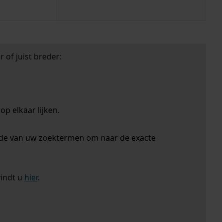
 of juist breder:
p elkaar lijken.
nde van uw zoektermen om naar de exacte
vindt u
hier
.