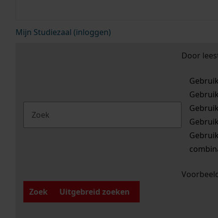
Mijn Studiezaal (inloggen)
Door lees
Gebrui
Gebrui
Gebrui
Gebrui
Gebrui
combina
Voorbeeld
Zoek
Uitgebreid zoeken