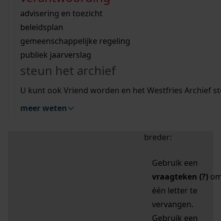
zoektips
Wij helpen u op weg met een aantal zoektips.
bekijk ons geschiedenislokaal
vergunningen
bouwvergunningen
advisering en toezicht
bekijk alle zoektips
beeld en geluid
omgevingsvergunningen
beleidsplan
uitleg nodig?
gemeenschappelijke regeling
publiek jaarverslag
Mijn Studiezaal (inloggen)
Wij helpen u op weg met een aantal zoektips.
steun het archief
bekijk alle zoektips
Door leestekens in
U kunt ook Vriend worden en het Westfries Archief s
uw zoekopdracht te
meer weten
gebruiken, zoekt u
specifieker of juist
breder:
Gebruik een
vraagteken (?)
o
één letter te
vervangen.
Gebruik een