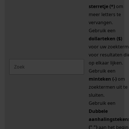
sterretje (*)
om
meer letters te
vervangen.
Gebruik een
dollarteken ($)
voor uw zoekterm
voor resultaten di
op elkaar lijken.
Gebruik een
minteken (-)
om
zoektermen uit te
sluiten.
Gebruik een
Dubbele
aanhalingsteken
(" ")
aan het begin