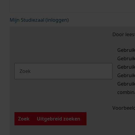
Mijn Studiezaal (inloggen)
Door lees
Gebrui
Gebrui
Gebrui
Gebrui
Gebrui
combina
Voorbeeld
Zoek
Uitgebreid zoeken