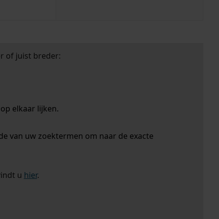
 of juist breder:
p elkaar lijken.
nde van uw zoektermen om naar de exacte
vindt u
hier
.