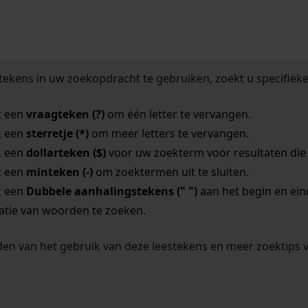
tekens in uw zoekopdracht te gebruiken, zoekt u specifieker
k een
vraagteken (?)
om één letter te vervangen.
k een
sterretje (*)
om meer letters te vervangen.
k een
dollarteken ($)
voor uw zoekterm voor resultaten die o
k een
minteken (-)
om zoektermen uit te sluiten.
k een
Dubbele aanhalingstekens (" ")
aan het begin en ei
tie van woorden te zoeken.
en van het gebruik van deze leestekens en meer zoektips 