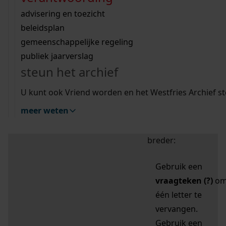
zoektips
Wij helpen u op weg met een aantal zoektips.
bekijk ons geschiedenislokaal
vergunningen
bouwvergunningen
advisering en toezicht
bekijk alle zoektips
beeld en geluid
omgevingsvergunningen
beleidsplan
uitleg nodig?
gemeenschappelijke regeling
publiek jaarverslag
Mijn Studiezaal (inloggen)
Wij helpen u op weg met een aantal zoektips.
steun het archief
bekijk alle zoektips
Door leestekens in
U kunt ook Vriend worden en het Westfries Archief s
uw zoekopdracht te
meer weten
gebruiken, zoekt u
specifieker of juist
breder:
Gebruik een
vraagteken (?)
o
één letter te
vervangen.
Gebruik een