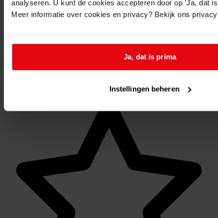
analyseren. U kunt de cookies accepteren door op 'Ja, dat is 
Reserveren:
Meer informatie over cookies en privacy? Bekijk ons privac
U kunt de
gewenste stukken
online reserveren via de
website van het WFA.
Op de aangegeven reserveringsdatum liggen de
Ja, dat is prima
stukken om 9.30 uur voor u klaar.
Instellingen beheren
Mijn Studiezaal