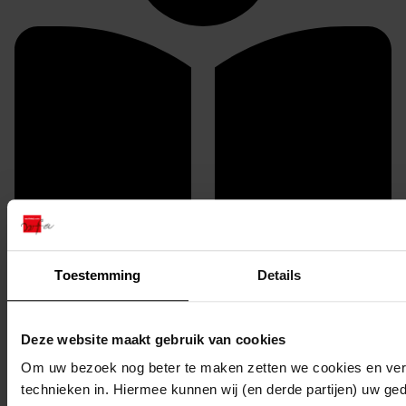
U kunt dit stuk / deze stukken in origineel raadplegen
Toestemming
Details
in de studiezaal van het Westfries Archief (WFA).
U heeft daarvoor de volgende gegevens nodig:
Deze website maakt gebruik van cookies
Archiefnummer: 0409
Om uw bezoek nog beter te maken zetten we cookies en verg
Inventarisnummer: 17
technieken in. Hiermee kunnen wij (en derde partijen) uw ge