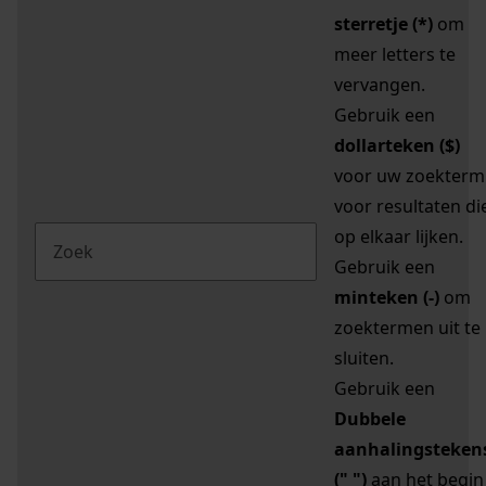
sterretje (*)
om
meer letters te
vervangen.
Gebruik een
dollarteken ($)
voor uw zoekterm
voor resultaten di
op elkaar lijken.
Gebruik een
minteken (-)
om
zoektermen uit te
sluiten.
Gebruik een
Dubbele
aanhalingsteken
(" ")
aan het begin