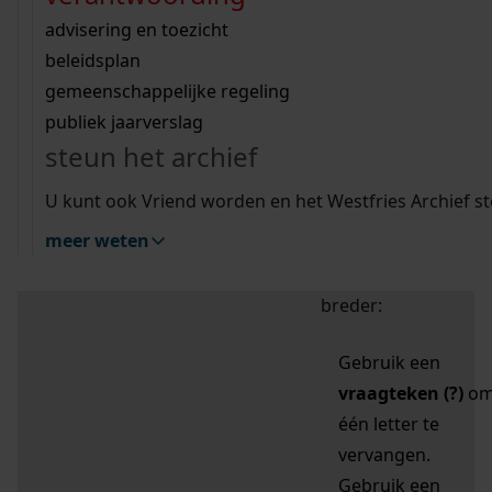
zoektips
Wij helpen u op weg met een aantal zoektips.
bekijk ons geschiedenislokaal
vergunningen
bouwvergunningen
advisering en toezicht
bekijk alle zoektips
beeld en geluid
omgevingsvergunningen
beleidsplan
uitleg nodig?
gemeenschappelijke regeling
publiek jaarverslag
Mijn Studiezaal (inloggen)
Wij helpen u op weg met een aantal zoektips.
steun het archief
bekijk alle zoektips
Door leestekens in
U kunt ook Vriend worden en het Westfries Archief s
uw zoekopdracht te
meer weten
gebruiken, zoekt u
specifieker of juist
breder:
Gebruik een
vraagteken (?)
o
één letter te
vervangen.
Gebruik een