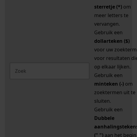
sterretje (*)
om
meer letters te
vervangen.
Gebruik een
dollarteken ($)
voor uw zoekterm
voor resultaten di
op elkaar lijken.
Gebruik een
minteken (-)
om
zoektermen uit te
sluiten.
Gebruik een
Dubbele
aanhalingsteken
(" ")
aan het begin