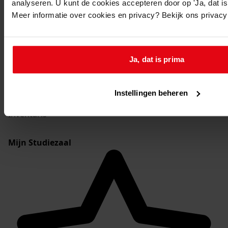
analyseren. U kunt de cookies accepteren door op 'Ja, dat is 
1430
Bouw van een woning, 1962
Meer informatie over cookies en privacy? Bekijk ons privac
Toon details van deze beschrijving (2 bestanden)
1431
Bouw van een postkantoor met woning:
Postkantoor, 1960
Ja, dat is prima
Toon details van deze beschrijving (2 bestanden)
Instellingen beheren
0473-BD Gemeente Andijk, bouwvergunningen
Inventaris
Mijn Studiezaal