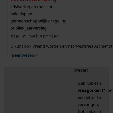
zoektips
Wij helpen u op weg met een aantal zoektips.
bekijk ons geschiedenislokaal
vergunningen
bouwvergunningen
advisering en toezicht
bekijk alle zoektips
beeld en geluid
omgevingsvergunningen
beleidsplan
uitleg nodig?
gemeenschappelijke regeling
publiek jaarverslag
Mijn Studiezaal (inloggen)
Wij helpen u op weg met een aantal zoektips.
steun het archief
bekijk alle zoektips
Door leestekens in
U kunt ook Vriend worden en het Westfries Archief s
uw zoekopdracht te
meer weten
gebruiken, zoekt u
specifieker of juist
breder:
Gebruik een
vraagteken (?)
o
één letter te
vervangen.
Gebruik een