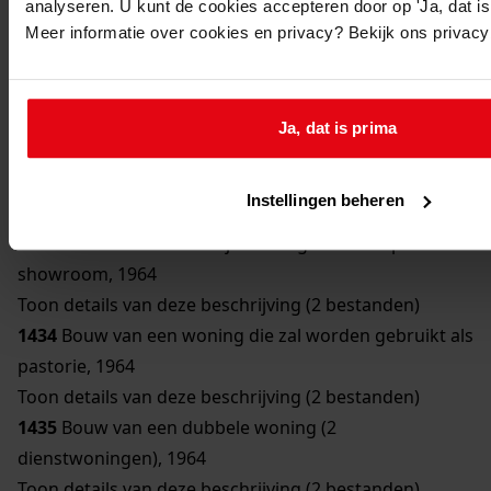
analyseren. U kunt de cookies accepteren door op 'Ja, dat is 
1430
Bouw van een woning, 1962
Meer informatie over cookies en privacy? Bekijk ons privac
Toon details van deze beschrijving (2 bestanden)
1431
Bouw van een postkantoor met woning:
Postkantoor, 1960
Ja, dat is prima
Toon details van deze beschrijving (2 bestanden)
1432
Bouw van 16 woningwetwoningen, 1964
Instellingen beheren
Toon details van deze beschrijving (2 bestanden)
1433
Bouw van een bedrijfswoning met werkplaats en
showroom, 1964
Toon details van deze beschrijving (2 bestanden)
1434
Bouw van een woning die zal worden gebruikt als
pastorie, 1964
Toon details van deze beschrijving (2 bestanden)
1435
Bouw van een dubbele woning (2
dienstwoningen), 1964
Toon details van deze beschrijving (2 bestanden)