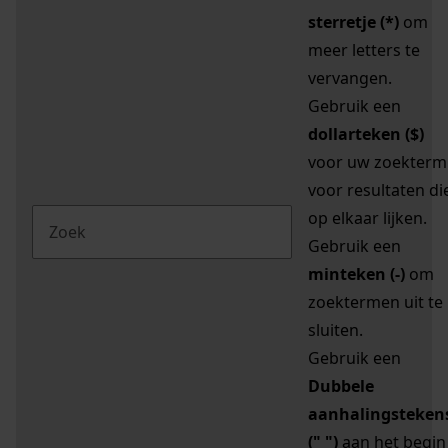
sterretje (*)
om
meer letters te
vervangen.
Gebruik een
dollarteken ($)
voor uw zoekterm
voor resultaten di
op elkaar lijken.
Gebruik een
minteken (-)
om
zoektermen uit te
sluiten.
Gebruik een
Dubbele
aanhalingsteken
(" ")
aan het begin