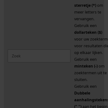
sterretje (*)
om
meer letters te
vervangen.
Gebruik een
dollarteken ($)
voor uw zoekterm
voor resultaten di
op elkaar lijken.
Gebruik een
minteken (-)
om
zoektermen uit te
sluiten.
Gebruik een
Dubbele
aanhalingsteken
(" ")
aan het begin