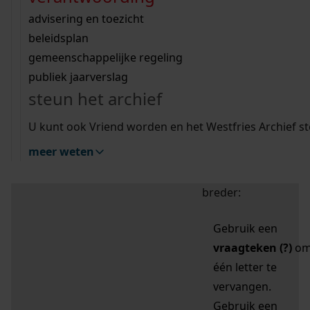
zoektips
Wij helpen u op weg met een aantal zoektips.
bekijk ons geschiedenislokaal
vergunningen
bouwvergunningen
advisering en toezicht
bekijk alle zoektips
beeld en geluid
omgevingsvergunningen
beleidsplan
uitleg nodig?
gemeenschappelijke regeling
publiek jaarverslag
Mijn Studiezaal (inloggen)
Wij helpen u op weg met een aantal zoektips.
steun het archief
bekijk alle zoektips
Door leestekens in
U kunt ook Vriend worden en het Westfries Archief s
uw zoekopdracht te
meer weten
gebruiken, zoekt u
specifieker of juist
breder:
Gebruik een
vraagteken (?)
o
één letter te
vervangen.
Gebruik een