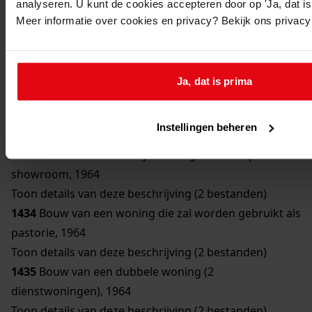
analyseren. U kunt de cookies accepteren door op 'Ja, dat is 
1430
Bouw van een woning, 1962
Meer informatie over cookies en privacy? Bekijk ons privac
Toon details van deze beschrijving (2 bestanden)
1431
Bouw van een postkantoor met woning:
Postkantoor, 1960
Ja, dat is prima
Toon details van deze beschrijving (2 bestanden)
1432
Bouw van 16 woningwetwoningen, 1964
Instellingen beheren
Toon details van deze beschrijving (2 bestanden)
1433
Bouw van een bedrijfswoning met werkplaats en
showroom, 1964
Toon details van deze beschrijving (2 bestanden)
1434
Bouw van een woning die zal worden gebruikt als
pastorie, 1964
Toon details van deze beschrijving (2 bestanden)
1435
Bouw van een dubbele woning (2
dienstwoningen), 1964
Toon details van deze beschrijving (2 bestanden)