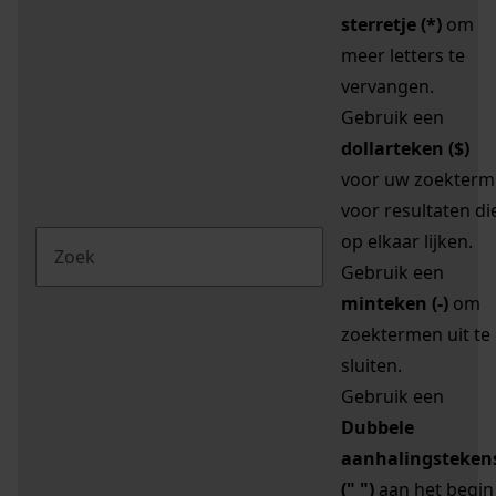
sterretje (*)
om
meer letters te
vervangen.
Gebruik een
dollarteken ($)
voor uw zoekterm
voor resultaten di
op elkaar lijken.
Gebruik een
minteken (-)
om
zoektermen uit te
sluiten.
Gebruik een
Dubbele
aanhalingsteken
(" ")
aan het begin