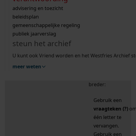
zoektips
Wij helpen u op weg met een aantal zoektips.
bekijk ons geschiedenislokaal
vergunningen
bouwvergunningen
advisering en toezicht
bekijk alle zoektips
beeld en geluid
omgevingsvergunningen
beleidsplan
uitleg nodig?
gemeenschappelijke regeling
publiek jaarverslag
Mijn Studiezaal (inloggen)
Wij helpen u op weg met een aantal zoektips.
steun het archief
bekijk alle zoektips
Door leestekens in
U kunt ook Vriend worden en het Westfries Archief s
uw zoekopdracht te
meer weten
gebruiken, zoekt u
specifieker of juist
breder:
Gebruik een
vraagteken (?)
o
één letter te
vervangen.
Gebruik een