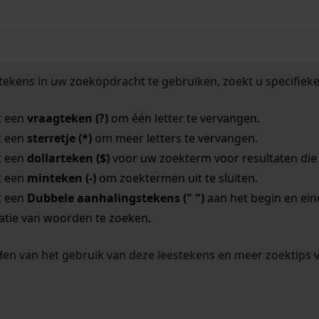
tekens in uw zoekopdracht te gebruiken, zoekt u specifieker
k een
vraagteken (?)
om één letter te vervangen.
k een
sterretje (*)
om meer letters te vervangen.
k een
dollarteken ($)
voor uw zoekterm voor resultaten die o
k een
minteken (-)
om zoektermen uit te sluiten.
k een
Dubbele aanhalingstekens (" ")
aan het begin en ei
tie van woorden te zoeken.
en van het gebruik van deze leestekens en meer zoektips 