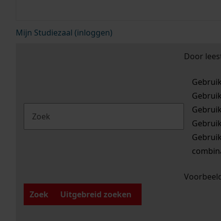
Mijn Studiezaal (inloggen)
Door lees
Gebrui
Gebrui
Gebrui
Gebrui
Gebrui
combina
Voorbeeld
Zoek
Uitgebreid zoeken