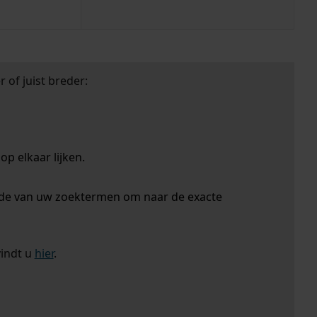
 of juist breder:
p elkaar lijken.
nde van uw zoektermen om naar de exacte
vindt u
hier
.