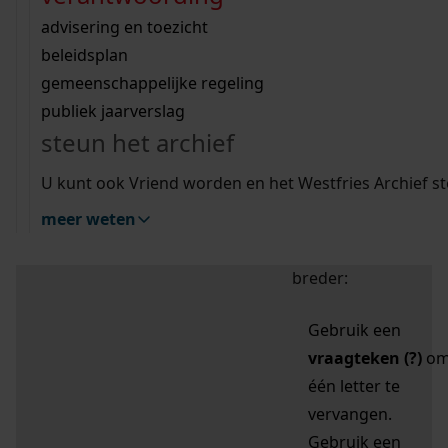
zoektips
Wij helpen u op weg met een aantal zoektips.
bekijk ons geschiedenislokaal
vergunningen
bouwvergunningen
advisering en toezicht
bekijk alle zoektips
beeld en geluid
omgevingsvergunningen
beleidsplan
uitleg nodig?
gemeenschappelijke regeling
publiek jaarverslag
Mijn Studiezaal (inloggen)
Wij helpen u op weg met een aantal zoektips.
steun het archief
bekijk alle zoektips
Door leestekens in
U kunt ook Vriend worden en het Westfries Archief s
uw zoekopdracht te
meer weten
gebruiken, zoekt u
specifieker of juist
breder:
Gebruik een
vraagteken (?)
o
één letter te
vervangen.
Gebruik een