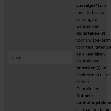
sterretje (*)
om
meer letters te
vervangen.
Gebruik een
dollarteken ($)
voor uw zoekterm
voor resultaten di
op elkaar lijken.
Gebruik een
minteken (-)
om
zoektermen uit te
sluiten.
Gebruik een
Dubbele
aanhalingsteken
(" ")
aan het begin