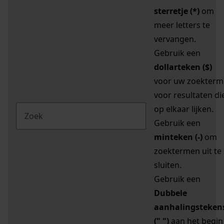
sterretje (*)
om
meer letters te
vervangen.
Gebruik een
dollarteken ($)
voor uw zoekterm
voor resultaten di
op elkaar lijken.
Gebruik een
minteken (-)
om
zoektermen uit te
sluiten.
Gebruik een
Dubbele
aanhalingsteken
(" ")
aan het begin