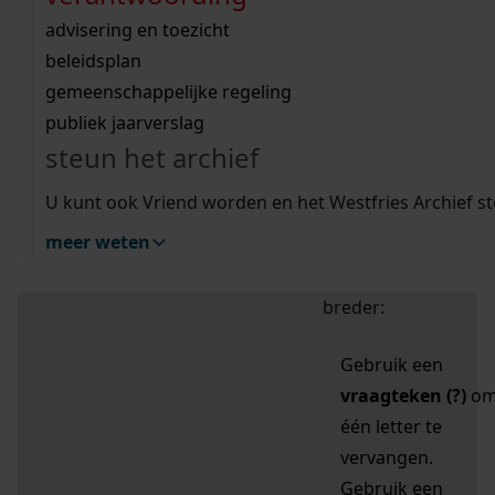
zoektips
Wij helpen u op weg met een aantal zoektips.
bekijk ons geschiedenislokaal
vergunningen
bouwvergunningen
advisering en toezicht
bekijk alle zoektips
beeld en geluid
omgevingsvergunningen
beleidsplan
uitleg nodig?
gemeenschappelijke regeling
publiek jaarverslag
Mijn Studiezaal (inloggen)
Wij helpen u op weg met een aantal zoektips.
steun het archief
bekijk alle zoektips
Door leestekens in
U kunt ook Vriend worden en het Westfries Archief s
uw zoekopdracht te
meer weten
gebruiken, zoekt u
specifieker of juist
breder:
Gebruik een
vraagteken (?)
o
één letter te
vervangen.
Gebruik een