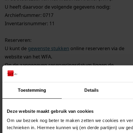
U heeft daarvoor de volgende gegevens nodig:
Archiefnummer: 0717
Inventarisnummer: 11
Reserveren:
U kunt de
gewenste stukken
online reserveren via de
website van het WFA.
Op de aangegeven reserveringsdatum liggen de
stukken om 9.30 uur voor u klaar.
Toestemming
Details
Deze website maakt gebruik van cookies
Om uw bezoek nog beter te maken zetten we cookies en verg
technieken in. Hiermee kunnen wij (en derde partijen) uw ge