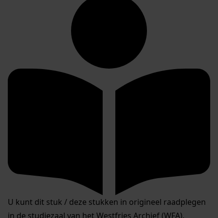
U kunt dit stuk / deze stukken in origineel raadplegen
in de studiezaal van het Westfries Archief (WFA).