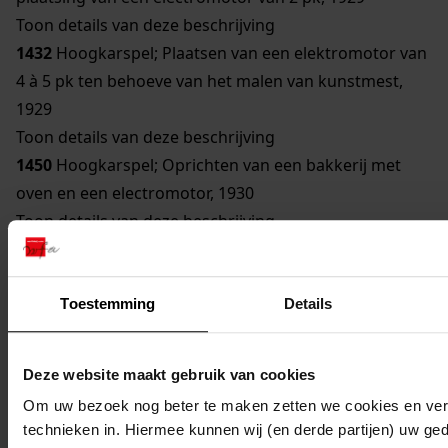
Toon details van deze beschrijving
1432
Hoogkarspel; Plaatsen van een elektromotor van
4 à 5 pk ten behoeve van het malen van kunstmest,
1929
Toon details van deze beschrijving
1450
Hoogkarspel; Oprichten van een bakkerij met
oven en een electromotor, 1930
Toon details van deze beschrijving
809
Hoogkarspel; Uitbreiding van zuivelfabriek door
plaatsing van twee electromotoren van 3 en 1,5 pk,
1931
Toestemming
Details
Toon details van deze beschrijving
1407
Hoogkarspel; Oprichting van een broodbakkerij,
Deze website maakt gebruik van cookies
1931
Om uw bezoek nog beter te maken zetten we cookies en verg
1425
Hoogkarspel; Oprichten van een pompstation
technieken in. Hiermee kunnen wij (en derde partijen) uw ge
(watertoren), 1931