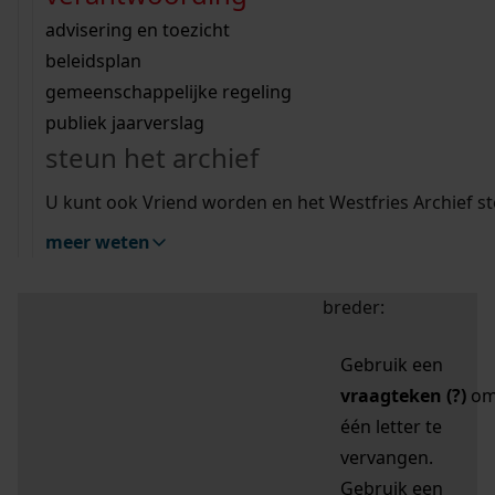
zoektips
Wij helpen u op weg met een aantal zoektips.
bekijk ons geschiedenislokaal
vergunningen
bouwvergunningen
advisering en toezicht
bekijk alle zoektips
beeld en geluid
omgevingsvergunningen
beleidsplan
uitleg nodig?
gemeenschappelijke regeling
publiek jaarverslag
Mijn Studiezaal (inloggen)
Wij helpen u op weg met een aantal zoektips.
steun het archief
bekijk alle zoektips
Door leestekens in
U kunt ook Vriend worden en het Westfries Archief s
uw zoekopdracht te
meer weten
gebruiken, zoekt u
specifieker of juist
breder:
Gebruik een
vraagteken (?)
o
één letter te
vervangen.
Gebruik een