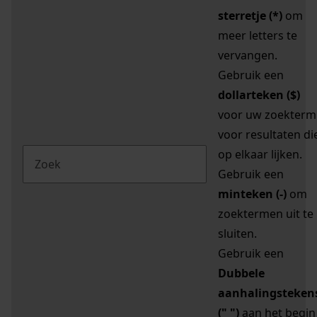
sterretje (*)
om
meer letters te
vervangen.
Gebruik een
dollarteken ($)
voor uw zoekterm
voor resultaten di
op elkaar lijken.
Gebruik een
minteken (-)
om
zoektermen uit te
sluiten.
Gebruik een
Dubbele
aanhalingsteken
(" ")
aan het begin