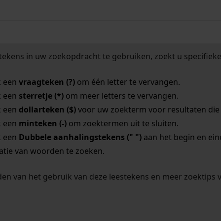
tekens in uw zoekopdracht te gebruiken, zoekt u specifieker
k een
vraagteken (?)
om één letter te vervangen.
k een
sterretje (*)
om meer letters te vervangen.
k een
dollarteken ($)
voor uw zoekterm voor resultaten die o
k een
minteken (-)
om zoektermen uit te sluiten.
k een
Dubbele aanhalingstekens (" ")
aan het begin en ei
tie van woorden te zoeken.
en van het gebruik van deze leestekens en meer zoektips 