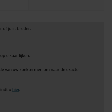
 of juist breder:
p elkaar lijken.
nde van uw zoektermen om naar de exacte
vindt u
hier
.