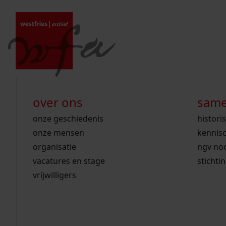
Ga naar content
zoeken naar:
wet open overheid
ontdek westfriesland
onderzoek binnen de collectie
activiteiten
innovatie
over ons
same
gemeente drechterland
aanwinsten
hele collectie
cursussen
datascience
onze geschiedenis
histori
home
gemeente enkhuizen
niet of beperkt openbaar
schematisch archievenoverzicht
educatie
digitale dienstverlening
onze mensen
kennis
/
archieven
gemeente hoorn
schatkist
notarissen
rondleidingen
digitalisering
organisatie
ngv no
zoeken in de c
gemeente koggenland
tentoonstellingen
open data
lezingen
vacatures en stage
stichti
gemeente medemblik
verhalen
kinderactiviteiten
vrijwilligers
gemeente opmeer
westfriese kaart