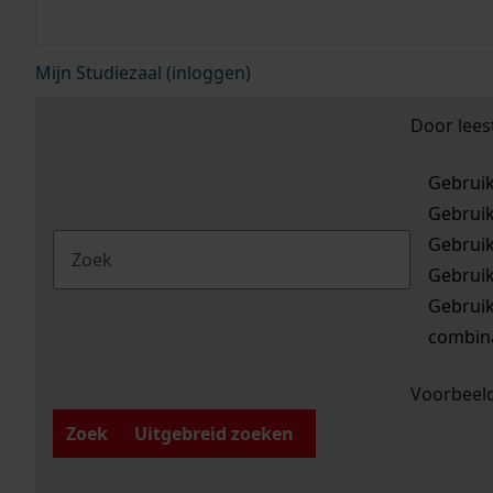
Mijn Studiezaal (inloggen)
Door lees
Gebrui
Gebrui
Gebrui
Gebrui
Gebrui
combina
Voorbeeld
Zoek
Uitgebreid zoeken