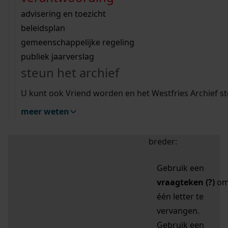
zoektips
Wij helpen u op weg met een aantal zoektips.
bekijk ons geschiedenislokaal
vergunningen
bouwvergunningen
advisering en toezicht
bekijk alle zoektips
beeld en geluid
omgevingsvergunningen
beleidsplan
uitleg nodig?
gemeenschappelijke regeling
publiek jaarverslag
Mijn Studiezaal (inloggen)
Wij helpen u op weg met een aantal zoektips.
steun het archief
bekijk alle zoektips
Door leestekens in
U kunt ook Vriend worden en het Westfries Archief s
uw zoekopdracht te
meer weten
gebruiken, zoekt u
specifieker of juist
breder:
Gebruik een
vraagteken (?)
o
één letter te
vervangen.
Gebruik een