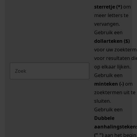
sterretje (*)
om
meer letters te
vervangen.
Gebruik een
dollarteken ($)
voor uw zoekterm
voor resultaten di
op elkaar lijken.
Gebruik een
minteken (-)
om
zoektermen uit te
sluiten.
Gebruik een
Dubbele
aanhalingsteken
(" ")
aan het begin