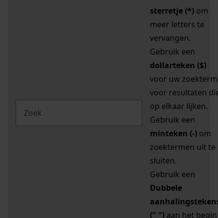
sterretje (*)
om
meer letters te
vervangen.
Gebruik een
dollarteken ($)
voor uw zoekterm
voor resultaten di
op elkaar lijken.
Gebruik een
minteken (-)
om
zoektermen uit te
sluiten.
Gebruik een
Dubbele
aanhalingsteken
(" ")
aan het begin