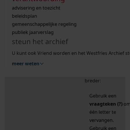
zoektips
Wij helpen u op weg met een aantal zoektips.
bekijk ons geschiedenislokaal
vergunningen
bouwvergunningen
advisering en toezicht
bekijk alle zoektips
beeld en geluid
omgevingsvergunningen
beleidsplan
uitleg nodig?
gemeenschappelijke regeling
publiek jaarverslag
Mijn Studiezaal (inloggen)
Wij helpen u op weg met een aantal zoektips.
steun het archief
bekijk alle zoektips
Door leestekens in
U kunt ook Vriend worden en het Westfries Archief s
uw zoekopdracht te
meer weten
gebruiken, zoekt u
specifieker of juist
breder:
Gebruik een
vraagteken (?)
o
één letter te
vervangen.
Gebruik een