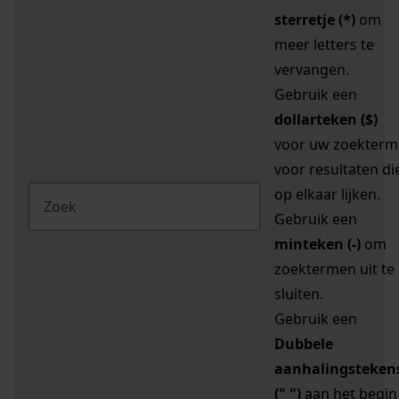
sterretje (*)
om
meer letters te
vervangen.
Gebruik een
dollarteken ($)
voor uw zoekterm
voor resultaten di
op elkaar lijken.
Gebruik een
minteken (-)
om
zoektermen uit te
sluiten.
Gebruik een
Dubbele
aanhalingsteken
(" ")
aan het begin