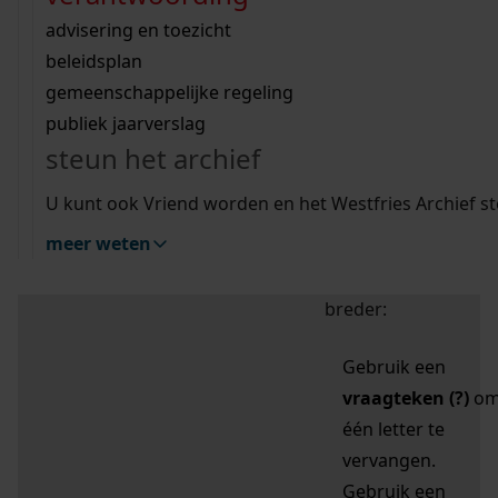
zoektips
Wij helpen u op weg met een aantal zoektips.
bekijk ons geschiedenislokaal
vergunningen
bouwvergunningen
advisering en toezicht
bekijk alle zoektips
beeld en geluid
omgevingsvergunningen
beleidsplan
uitleg nodig?
gemeenschappelijke regeling
publiek jaarverslag
Mijn Studiezaal (inloggen)
Wij helpen u op weg met een aantal zoektips.
steun het archief
bekijk alle zoektips
Door leestekens in
U kunt ook Vriend worden en het Westfries Archief s
uw zoekopdracht te
meer weten
gebruiken, zoekt u
specifieker of juist
breder:
Gebruik een
vraagteken (?)
o
één letter te
vervangen.
Gebruik een