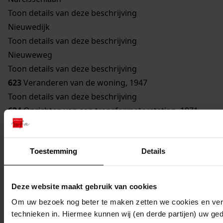
Toon details van deze beschrijving
Nieuwedijk
Toon details van deze beschrijving
Nieuweweg
Toon details van deze beschrijving
623
Veranderen van de woning, 1947
Toon details van deze beschrijving
624
Oprichten van een transformatorstation, 1971
Toon details van deze beschrijving
625
Verbouwen van een gebouw bestemd om te
Toestemming
Details
worden gebruikt als woonhuis, 1929
Toon details van deze beschrijving
626
Vernieuwen van een bouwvallige gevel, 1948
Deze website maakt gebruik van cookies
Toon details van deze beschrijving
Om uw bezoek nog beter te maken zetten we cookies en verg
627
Veranderen woning, 1962
technieken in. Hiermee kunnen wij (en derde partijen) uw ge
Toon details van deze beschrijving