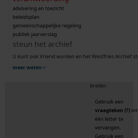
zoektips
Wij helpen u op weg met een aantal zoektips.
bekijk ons geschiedenislokaal
vergunningen
bouwvergunningen
advisering en toezicht
bekijk alle zoektips
beeld en geluid
omgevingsvergunningen
beleidsplan
uitleg nodig?
gemeenschappelijke regeling
publiek jaarverslag
Mijn Studiezaal (inloggen)
Wij helpen u op weg met een aantal zoektips.
steun het archief
bekijk alle zoektips
Door leestekens in
U kunt ook Vriend worden en het Westfries Archief s
uw zoekopdracht te
meer weten
gebruiken, zoekt u
specifieker of juist
breder:
Gebruik een
vraagteken (?)
o
één letter te
vervangen.
Gebruik een