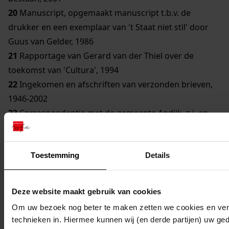
20
Manuscript, opgemaakt manuscript t.b.v. de
drukker en een exemplaar van 't Staat niet stil' door
Guus van Gelder, 1986
21
Rapportage van Gerard van der Thiel over de
toekomst van 'Cultura', 1994
22
Ingekomen en afschriften van verzonden brieven,
1946-2002
23
Correspondentie met de gemeente Andijk, z.j. en
1947-1996
24
Stukken betreffende de samenstelling van het
(dagelijks) bestuur en van de Raad van Toezicht, 1977-
Toestemming
Details
1996
25
Stukken betreffende donateursacties en de in- en
Deze website maakt gebruik van cookies
uitschrijving van donateurs, z.j., en 1951-1994
Om uw bezoek nog beter te maken zetten we cookies en verg
26
Donateurslijsten, z.j., 1959-1972, 1974-1976, 1978 en
technieken in. Hiermee kunnen wij (en derde partijen) uw ge
1982