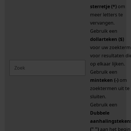
sterretje (*)
om
meer letters te
vervangen.
Gebruik een
dollarteken ($)
voor uw zoekterm
voor resultaten di
op elkaar lijken.
Gebruik een
minteken (-)
om
zoektermen uit te
sluiten.
Gebruik een
Dubbele
aanhalingsteken
(" ")
aan het begin