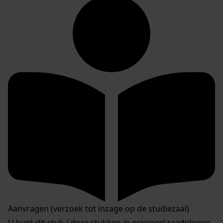
Aanvragen (verzoek tot inzage op de studiezaal)
U kunt dit stuk / deze stukken in origineel raadplegen