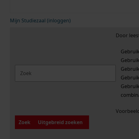
Mijn Studiezaal (inloggen)
Door lees
Gebrui
Gebrui
Gebrui
Gebrui
Gebrui
combina
Voorbeeld
Zoek
Uitgebreid zoeken