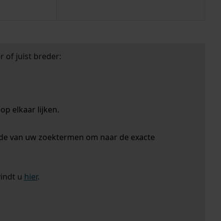
 of juist breder:
p elkaar lijken.
nde van uw zoektermen om naar de exacte
vindt u
hier
.