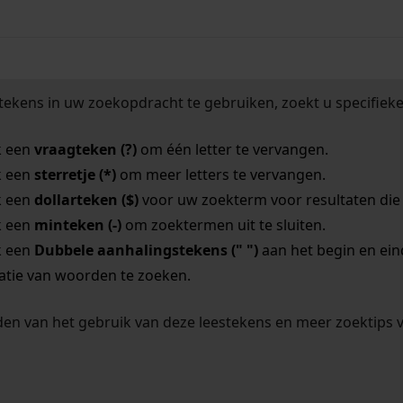
tekens in uw zoekopdracht te gebruiken, zoekt u specifieker
k een
vraagteken (?)
om één letter te vervangen.
k een
sterretje (*)
om meer letters te vervangen.
k een
dollarteken ($)
voor uw zoekterm voor resultaten die o
k een
minteken (-)
om zoektermen uit te sluiten.
k een
Dubbele aanhalingstekens (" ")
aan het begin en ei
tie van woorden te zoeken.
en van het gebruik van deze leestekens en meer zoektips 