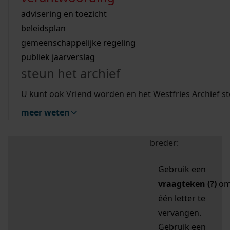
zoektips
Wij helpen u op weg met een aantal zoektips.
bekijk ons geschiedenislokaal
vergunningen
bouwvergunningen
advisering en toezicht
bekijk alle zoektips
beeld en geluid
omgevingsvergunningen
beleidsplan
uitleg nodig?
gemeenschappelijke regeling
publiek jaarverslag
Mijn Studiezaal (inloggen)
Wij helpen u op weg met een aantal zoektips.
steun het archief
bekijk alle zoektips
Door leestekens in
U kunt ook Vriend worden en het Westfries Archief s
uw zoekopdracht te
meer weten
gebruiken, zoekt u
specifieker of juist
breder:
Gebruik een
vraagteken (?)
o
één letter te
vervangen.
Gebruik een