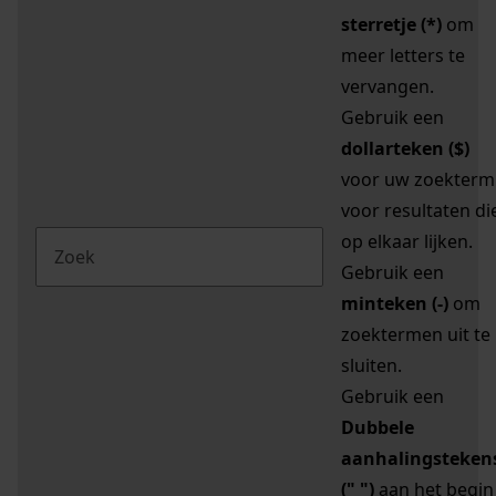
sterretje (*)
om
meer letters te
vervangen.
Gebruik een
dollarteken ($)
voor uw zoekterm
voor resultaten di
op elkaar lijken.
Gebruik een
minteken (-)
om
zoektermen uit te
sluiten.
Gebruik een
Dubbele
aanhalingsteken
(" ")
aan het begin