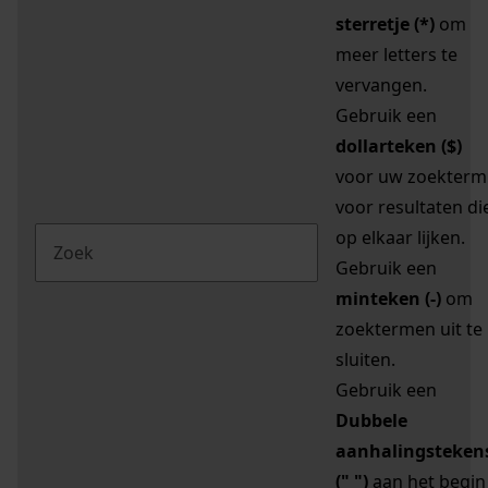
sterretje (*)
om
meer letters te
vervangen.
Gebruik een
dollarteken ($)
voor uw zoekterm
voor resultaten di
op elkaar lijken.
Gebruik een
minteken (-)
om
zoektermen uit te
sluiten.
Gebruik een
Dubbele
aanhalingsteken
(" ")
aan het begin