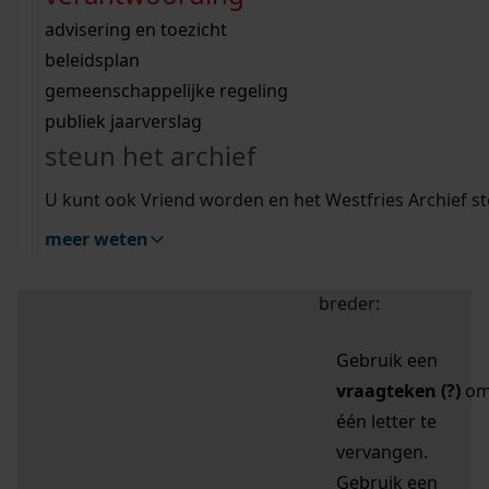
zoektips
Wij helpen u op weg met een aantal zoektips.
bekijk ons geschiedenislokaal
vergunningen
bouwvergunningen
advisering en toezicht
bekijk alle zoektips
beeld en geluid
omgevingsvergunningen
beleidsplan
uitleg nodig?
gemeenschappelijke regeling
publiek jaarverslag
Mijn Studiezaal (inloggen)
Wij helpen u op weg met een aantal zoektips.
steun het archief
bekijk alle zoektips
Door leestekens in
U kunt ook Vriend worden en het Westfries Archief s
uw zoekopdracht te
meer weten
gebruiken, zoekt u
specifieker of juist
breder:
Gebruik een
vraagteken (?)
o
één letter te
vervangen.
Gebruik een