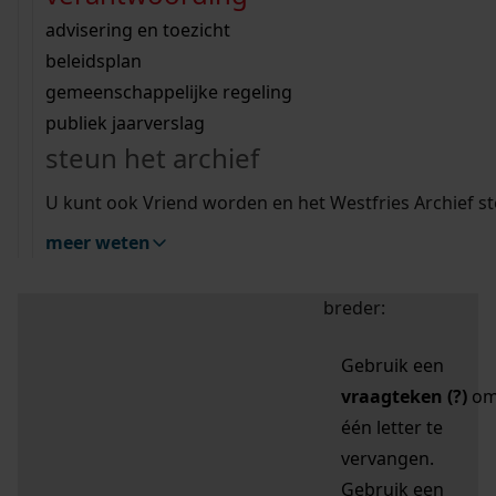
zoektips
Wij helpen u op weg met een aantal zoektips.
bekijk ons geschiedenislokaal
vergunningen
bouwvergunningen
advisering en toezicht
bekijk alle zoektips
beeld en geluid
omgevingsvergunningen
beleidsplan
uitleg nodig?
gemeenschappelijke regeling
publiek jaarverslag
Mijn Studiezaal (inloggen)
Wij helpen u op weg met een aantal zoektips.
steun het archief
bekijk alle zoektips
Door leestekens in
U kunt ook Vriend worden en het Westfries Archief s
uw zoekopdracht te
meer weten
gebruiken, zoekt u
specifieker of juist
breder:
Gebruik een
vraagteken (?)
o
één letter te
vervangen.
Gebruik een