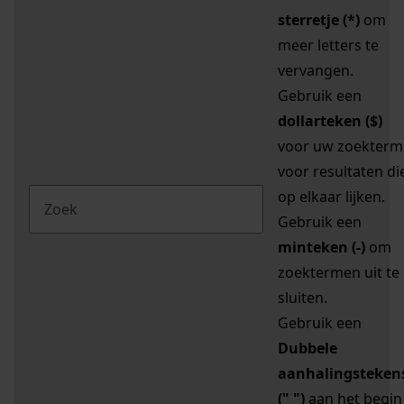
sterretje (*)
om
meer letters te
vervangen.
Gebruik een
dollarteken ($)
voor uw zoekterm
voor resultaten di
op elkaar lijken.
Gebruik een
minteken (-)
om
zoektermen uit te
sluiten.
Gebruik een
Dubbele
aanhalingsteken
(" ")
aan het begin