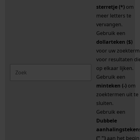
sterretje (*)
om
meer letters te
vervangen.
Gebruik een
dollarteken ($)
voor uw zoekterm
voor resultaten di
op elkaar lijken.
Gebruik een
minteken (-)
om
zoektermen uit te
sluiten.
Gebruik een
Dubbele
aanhalingsteken
(" ")
aan het begin