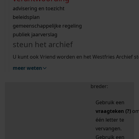
zoektips
Wij helpen u op weg met een aantal zoektips.
bekijk ons geschiedenislokaal
vergunningen
bouwvergunningen
advisering en toezicht
bekijk alle zoektips
beeld en geluid
omgevingsvergunningen
beleidsplan
uitleg nodig?
gemeenschappelijke regeling
publiek jaarverslag
Mijn Studiezaal (inloggen)
Wij helpen u op weg met een aantal zoektips.
steun het archief
bekijk alle zoektips
Door leestekens in
U kunt ook Vriend worden en het Westfries Archief s
uw zoekopdracht te
meer weten
gebruiken, zoekt u
specifieker of juist
breder:
Gebruik een
vraagteken (?)
o
één letter te
vervangen.
Gebruik een